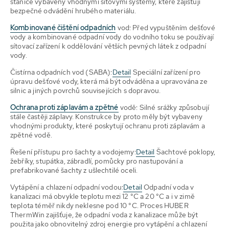
stanice vybaveny vhodnými sítovými systémy, které zajišťují
bezpečné odvádění hrubého materiálu.
Kombinované čištění odpadních
vod: Před vypuštěním dešťové
vody a kombinované odpadní vody do vodního toku se používají
sítovací zařízení k oddělování větších pevných látek z odpadní
vody.
Čistírna odpadních vod (SABA):
Detail
Speciální zařízení pro
úpravu dešťové vody, která má být odváděna a upravována ze
silnic a jiných povrchů souvisejících s dopravou.
Ochrana proti záplavám a zpětné
vodě: Silné srážky způsobují
stále častěji záplavy. Konstrukce by proto měly být vybaveny
vhodnými produkty, které poskytují ochranu proti záplavám a
zpětné vodě.
Řešení přístupu pro šachty a vodojemy:
Detail
Šachtové poklopy,
žebříky, stupátka, zábradlí, pomůcky pro nastupování a
prefabrikované šachty z ušlechtilé oceli.
Vytápění a chlazení odpadní vodou:
Detail
Odpadní voda v
kanalizaci má obvykle teplotu mezi 12 °C a 20 °C a i v zimě
teplota téměř nikdy neklesne pod 10 °C. Proces HUBER
ThermWin zajišťuje, že odpadní voda z kanalizace může být
použita jako obnovitelný zdroj energie pro vytápění a chlazení