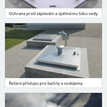
Ochrana proti záplavám a zpětnému toku vody
Řešení přístupu pro šachty a vodojemy