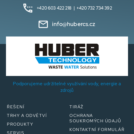
+420 603 422 218 | +420 732 734 392
info@hubercs.cz
Podporujeme udržitelné využívání vody, energie a
zdrojů
ŘEŠENÍ
TIRÁŽ
TRHY A ODVĚTVÍ
OCHRANA
SOUKROMÝCH ÚDAJŮ
PRODUKTY
KONTAKTNÍ FORMULÁŘ
SERVIS