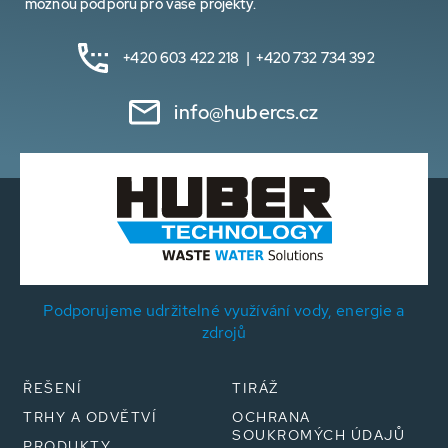
možnou podporu pro vaše projekty.
+420 603 422 218 | +420 732 734 392
info@hubercs.cz
Podporujeme udržitelné využívání vody, energie a
zdrojů
ŘEŠENÍ
TIRÁŽ
TRHY A ODVĚTVÍ
OCHRANA
SOUKROMÝCH ÚDAJŮ
PRODUKTY