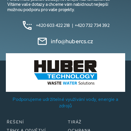
Vítáme vaše dotazy a chceme vám nabídnout nejlepší
možnou podporu pro vaše projekty.
+420 603 422 218 | +420 732 734 392
info@hubercs.cz
Podporujeme udržitelné využívání vody, energie a
zdrojů
ŘEŠENÍ
TIRÁŽ
TRHY A ODVĚTVÍ
OCHRANA