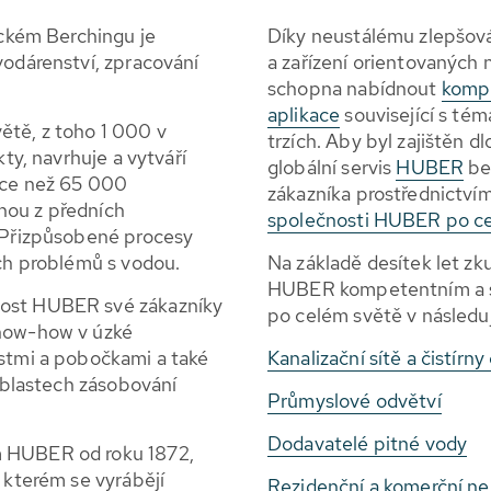
kém Berchingu je
Díky neustálému zlepšová
vodárenství, zpracování
a zařízení orientovaných
schopna nabídnout
kompl
aplikace
související s tém
ětě, z toho 1 000 v
trzích. Aby byl zajištěn 
kty, navrhuje a vytváří
globální servis
HUBER
be
íce než 65 000
zákazníka prostřednictví
nou z předních
společnosti HUBER po c
. Přizpůsobené procesy
ích problémů s vodou.
Na základě desítek let zku
HUBER kompetentním a sp
nost HUBER své zákazníky
po celém světě v následuj
know-how v úzké
ostmi a pobočkami a také
Kanalizační sítě a čistírn
 oblastech zásobování
Průmyslové odvětví
Dodavatelé pitné vody
m HUBER od roku 1872,
 kterém se vyrábějí
Rezidenční a komerční ne