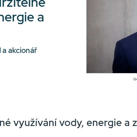
ržitelné
nergie a
 a akcionář
Ge
é využívání vody, energie a 