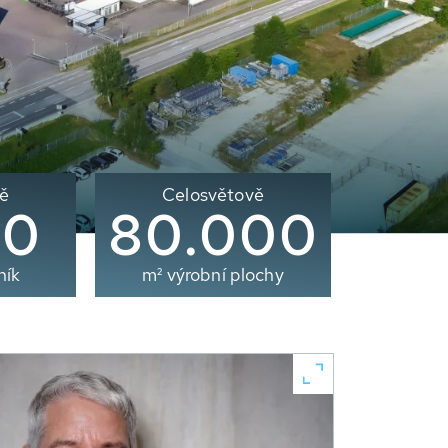
ě
Celosvětově
00
80.000
ník
m² výrobní plochy