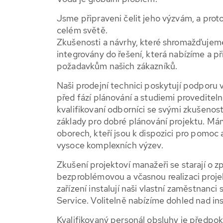
Jsme připraveni čelit jeho výzvám, a pro
celém světě.
Zkušenosti a návrhy, které shromažďujeme
integrovány do řešení, která nabízíme a 
požadavkům našich zákazníků.
Naši prodejní technici poskytují podporu v
před fází plánování a studiemi provediteln
kvalifikovaní odborníci se svými zkušeno
základy pro dobré plánování projektu. Má
oborech, kteří jsou k dispozici pro pomoc a
vysoce komplexních výzev.
Zkušení projektoví manažeři se starají o z
bezproblémovou a včasnou realizaci projek
zařízení instalují naši vlastní zaměstnan
Service. Volitelně nabízíme dohled nad ins
Kvalifikovaný personál obsluhy je předpo