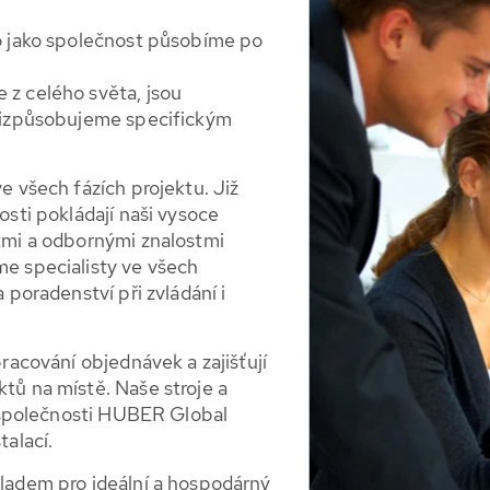
to jako společnost působíme po
 z celého světa, jsou
přizpůsobujeme specifickým
e všech fázích projektu. Již
osti pokládají naši vysoce
stmi a odbornými znalostmi
me specialisty ve všech
 poradenství při zvládání i
pracování objednávek a zajišťují
tů na místě. Naše stroje a
ci společnosti HUBER Global
talací.
kladem pro ideální a hospodárný