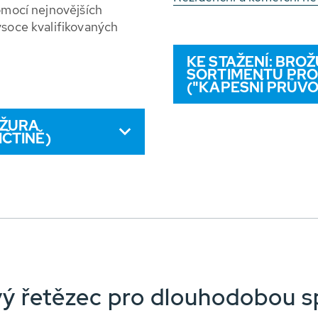
pomocí nejnovějších
ysoce kvalifikovaných
KE STAŽENÍ: BRO
SORTIMENTU PR
("KAPESNÍ PRŮVO
OŽURA
ČTINĚ)
ý řetězec pro dlouhodobou s