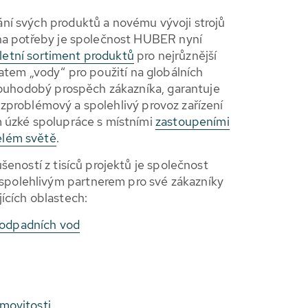
ní svých produktů a novému vývoji strojů
 na potřeby je společnost HUBER nyní
etní sortiment produktů
pro nejrůznější
atem „vody“ pro použití na globálních
dlouhodobý prospěch zákazníka, garantuje
zproblémový a spolehlivý provoz zařízení
m úzké spolupráce s místními
zastoupeními
elém světě
.
šeností z tisíců projektů je společnost
olehlivým partnerem pro své zákazníky
ících oblastech:
y odpadních vod
movitosti