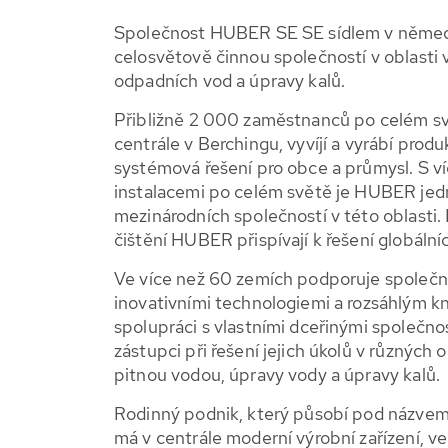
Společnost HUBER SE SE sídlem v němec
celosvětově činnou společností v oblasti 
odpadních vod a úpravy kalů.
Přibližně 2 000 zaměstnanců po celém sv
centrále v Berchingu, vyvíjí a vyrábí produ
systémová řešení pro obce a průmysl. S v
instalacemi po celém světě je HUBER jed
mezinárodních společností v této oblasti
čištění HUBER přispívají k řešení globáln
Ve více než 60 zemích podporuje společ
inovativními technologiemi a rozsáhlým 
spolupráci s vlastními dceřinými společn
zástupci při řešení jejich úkolů v různých
pitnou vodou, úpravy vody a úpravy kalů.
Rodinný podnik, který působí pod názve
má v centrále moderní výrobní zařízení, ve