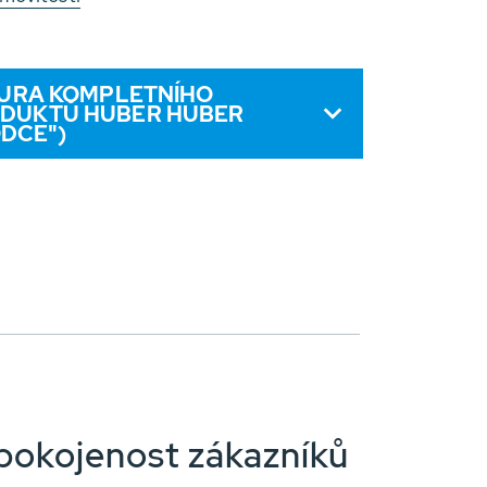
ŽURA KOMPLETNÍHO
ODUKTŮ HUBER HUBER
DCE")
pokojenost zákazníků