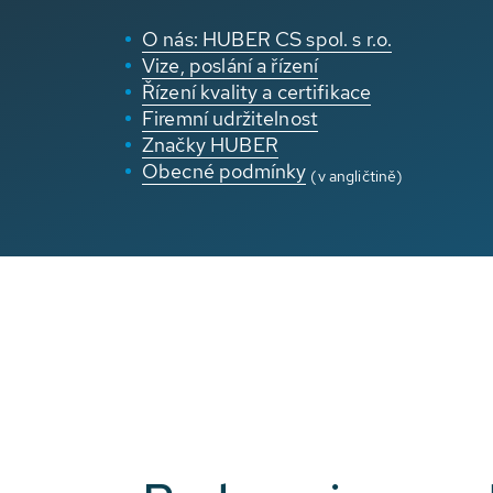
O nás: HUBER CS spol. s r.o.
Vize, poslání a řízení
Řízení kvality a certifikace
Firemní udržitelnost
Značky HUBER
Obecné podmínky
(v angličtině)