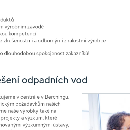
oduktů
ním výrobním závodě
skou kompetencí
 se zkušenostmi a odbornými znalostmi výrobce
o dlouhodobou spokojenost zákazníků!
ešení odpadních vod
tujeme v centrále v Berchingu.
ifickým požadavkům našich
eme naše výrobky také na
 projekty a výzkum, které
omovanými výzkumnými ústavy,