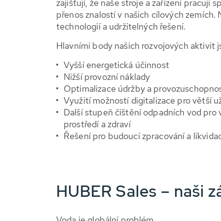
zajišťují, že naše stroje a zařízení pracují sp
přenos znalostí v našich cílových zemích.
technologií a udržitelných řešení.
Hlavními body našich rozvojových aktivit j
Vyšší energetická účinnost
Nižší provozní náklady
Optimalizace údržby a provozuschopnos
Využití možností digitalizace pro větší u
Další stupeň čištění odpadních vod pro 
prostředí a zdraví
Řešení pro budoucí zpracování a likvidac
HUBER Sales – naši zá
Voda je globální problém.