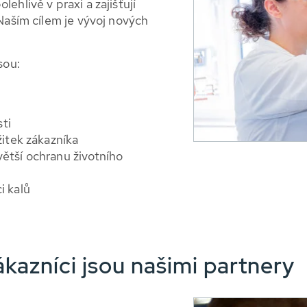
olehlivě v praxi a zajišťují
 Naším cílem je vývoj nových
sou:
ti
žitek zákazníka
větší ochranu životního
i kalů
kazníci jsou našimi partnery