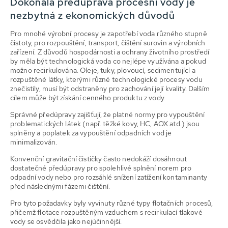
Dokonalá předúprava procesní vody je
nezbytná z ekonomických důvodů
Pro mnohé výrobní procesy je zapotřebí voda různého stupně
čistoty, pro rozpouštění, transport, čištění surovin a výrobních
zařízení. Z důvodů hospodárnosti a ochrany životního prostředí
by měla být technologická voda co nejlépe využívána a pokud
možno recirkulována. Oleje, tuky, plovoucí, sedimentující a
rozpuštěné látky, kterými různé technologické procesy vodu
znečistily, musí být odstraněny pro zachování její kvality. Dalším
cílem může být získání cenného produktu z vody.
Správné předúpravy zajišťují, že platné normy pro vypouštění
problematických látek (např. těžké kovy, HC, AOX atd.) jsou
splněny a poplatek za vypouštění odpadních vod je
minimalizován.
Konvenční gravitační čističky často nedokáží dosáhnout
dostatečné předúpravy pro spolehlivé splnění norem pro
odpadní vody nebo pro rozsáhlé snížení zatížení kontaminanty
před následnými fázemi čištění.
Pro tyto požadavky byly vyvinuty různé typy flotačních procesů,
přičemž flotace rozpuštěným vzduchem s recirkulací tlakové
vody se osvědčila jako nejúčinnější.