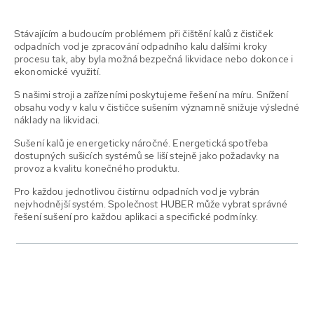
Stávajícím a budoucím problémem při čištění kalů z čističek
odpadních vod je zpracování odpadního kalu dalšími kroky
procesu tak, aby byla možná bezpečná likvidace nebo dokonce i
ekonomické využití.
S našimi stroji a zařízeními poskytujeme řešení na míru. Snížení
obsahu vody v kalu v čističce sušením významně snižuje výsledné
náklady na likvidaci.
Sušení kalů je energeticky náročné. Energetická spotřeba
dostupných sušicích systémů se liší stejně jako požadavky na
provoz a kvalitu konečného produktu.
Pro každou jednotlivou čistírnu odpadních vod je vybrán
nejvhodnější systém. Společnost HUBER může vybrat správné
řešení sušení pro každou aplikaci a specifické podmínky.