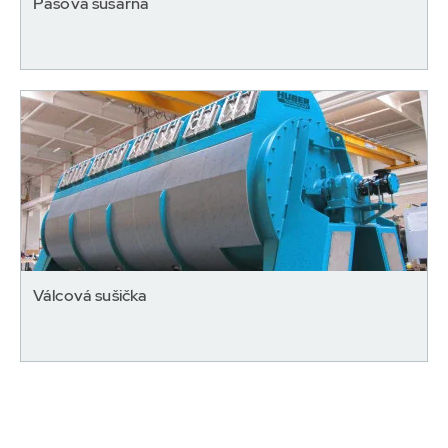
Pásová sušárna
Válcová sušička