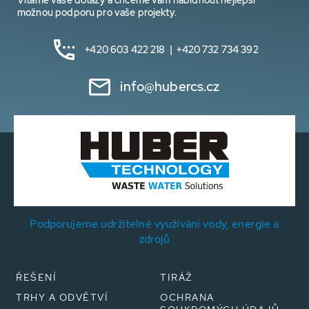
možnou podporu pro vaše projekty.
+420 603 422 218 | +420 732 734 392
info@hubercs.cz
Podporujeme udržitelné využívání vody, energie a
zdrojů
ŘEŠENÍ
TIRÁŽ
TRHY A ODVĚTVÍ
OCHRANA