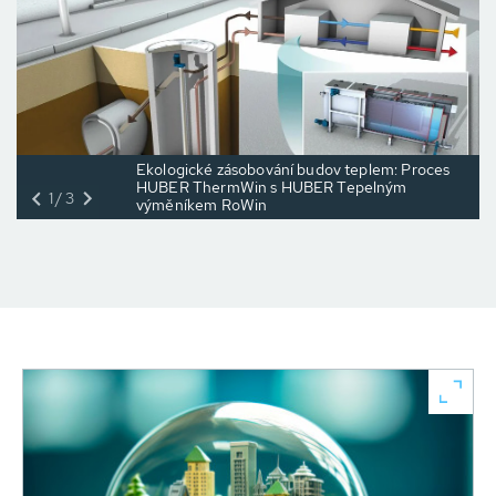
Ekologické zásobování budov teplem: Proces
HUBER ThermWin s HUBER Tepelným
1/3
výměníkem RoWin