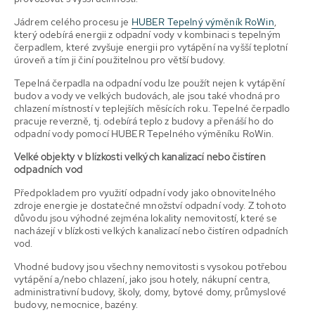
Jádrem celého procesu je
HUBER Tepelný výměník RoWin
,
který odebírá energii z odpadní vody v kombinaci s tepelným
čerpadlem, které zvyšuje energii pro vytápění na vyšší teplotní
úroveň a tím ji činí použitelnou pro větší budovy.
Tepelná čerpadla na odpadní vodu lze použít nejen k vytápění
budov a vody ve velkých budovách, ale jsou také vhodná pro
chlazení místností v teplejších měsících roku. Tepelné čerpadlo
pracuje reverzně, tj. odebírá teplo z budovy a přenáší ho do
odpadní vody pomocí HUBER Tepelného výměníku RoWin.
Velké objekty v blízkosti velkých kanalizací nebo čistíren
odpadních vod
Předpokladem pro využití odpadní vody jako obnovitelného
zdroje energie je dostatečné množství odpadní vody. Z tohoto
důvodu jsou výhodné zejména lokality nemovitostí, které se
nacházejí v blízkosti velkých kanalizací nebo čistíren odpadních
vod.
Vhodné budovy jsou všechny nemovitosti s vysokou potřebou
vytápění a/nebo chlazení, jako jsou hotely, nákupní centra,
administrativní budovy, školy, domy, bytové domy, průmyslové
budovy, nemocnice, bazény.