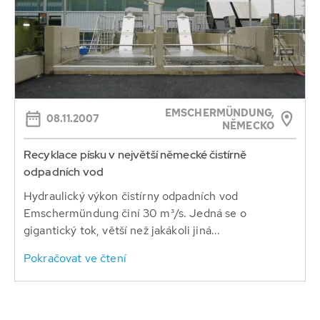
EMSCHERMÜNDUNG,
08.11.2007
NĚMECKO
Recyklace písku v největší německé čistírně
odpadních vod
Hydraulický výkon čistírny odpadních vod
Emschermündung činí 30 m³/s. Jedná se o
gigantický tok, větší než jakákoli jiná...
Pokračovat ve čtení