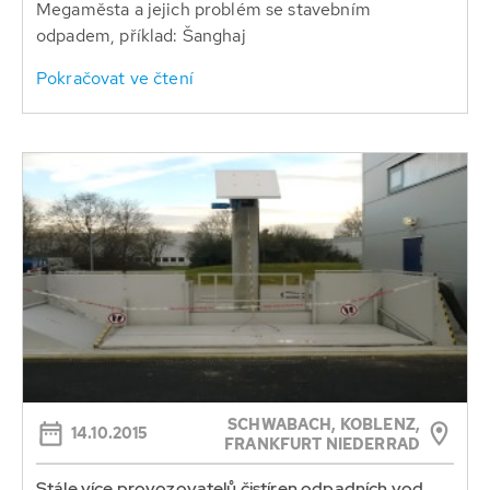
Megaměsta a jejich problém se stavebním
odpadem, příklad: Šanghaj
Pokračovat ve čtení
SCHWABACH, KOBLENZ,
14.10.2015
FRANKFURT NIEDERRAD
Stále více provozovatelů čistíren odpadních vod