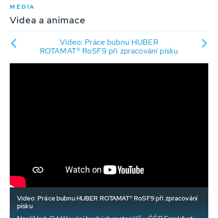
MÉDIA
Videa a animace
Video: Práce bubnu HUBER
oSF9
RO
ROTAMAT® RoSF9 při zpracování písku
Video: Práce bubnu HUBER ROTAMAT® RoSF9 při zpracování
písku