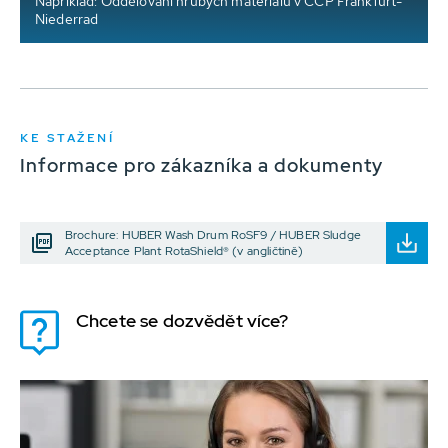
Například: Oddělování hrubých materiálů v ČČP Frankfurt-
Niederrad
KE STAŽENÍ
Informace pro zákazníka a dokumenty
Brochure: HUBER Wash Drum RoSF9 / HUBER Sludge
Acceptance Plant RotaShield® (v angličtině)
Chcete se dozvědět více?