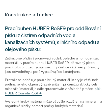
Konstrukce a funkce
Prací buben HUBER RoSF9 pro oddělování
písku z čistíren odpadních vod a
kanalizačních systémů, silničního odpadu a
olejového písku:
Zatímco se přidává promývací voda k oplachu a homogenizaci
materiálu v pracím bubnu HUBER RoSF9, děrovaný plech
pracího bubnu zachycuje všechny částice větší než průliny, ty
jsou odvodněny a poté vypadávají do kontejneru.
Protože se odděluje pouze hrubý materiál, který je větší než
průliny, je jeho objem výrazně snížen, přičemž prakticky celý
minerální materiál je dále zpracováván v následné pračce
písku
HUBER Coanda RoSF4
.
Výsledný hrubý materiál může být dále rozdělen na minerální a
organické složky pomocí pračky hrubých materiálů.