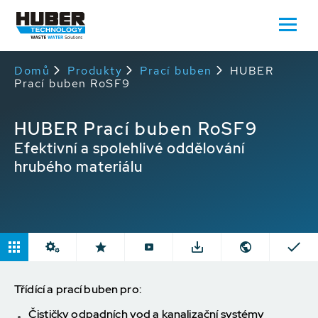
Domů
Produkty
Prací buben
HUBER
Prací buben RoSF9
HUBER Prací buben RoSF9
Efektivní a spolehlivé oddělování
hrubého materiálu
Třídící a prací buben pro:
Čističky odpadních vod a kanalizační systémy