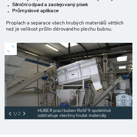
Silniční odpad a zaolejovaný písek
Průmyslové aplikace
Proplach a separace všech hrubých materiálů větších
než je velikost průlin děrovaného plechu bubnu.
HUBER prací buben RoSF9 spolehlivě
1/2
odstraňuje všechny hrubé materiály