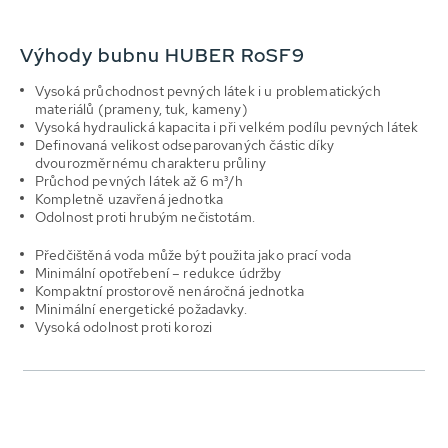
Výhody bubnu HUBER RoSF9
Vysoká průchodnost pevných látek i u problematických
materiálů (prameny, tuk, kameny)
Vysoká hydraulická kapacita i při velkém podílu pevných látek
Definovaná velikost odseparovaných částic díky
dvourozměrnému charakteru průliny
Průchod pevných látek až 6 m³/h
Kompletně uzavřená jednotka
Odolnost proti hrubým nečistotám.
Předčištěná voda může být použita jako prací voda
Minimální opotřebení – redukce údržby
Kompaktní prostorově nenáročná jednotka
Minimální energetické požadavky.
Vysoká odolnost proti korozi