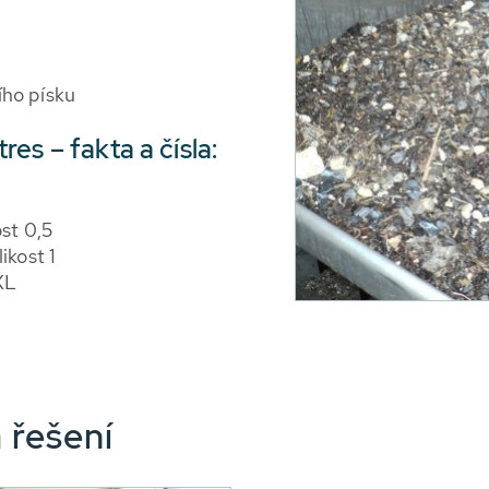
ího písku
es – fakta a čísla:
st 0,5
kost 1
XL
 řešení