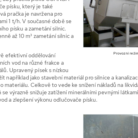
e písku, který je také
vá pračka je navržena pro
ami 1 t/h. V současné době se
ího písku a zametání silnic.
ně až 10 m³ zametání silnic a
Provozní reži
 efektivní oddělování
ních vod na různé frakce a
iálů. Upravený písek s nízkou
t například jako stavební materiál pro silnice a kanalizac
 materiálu. Celkově to vede ke snížení nákladů na likvida
 se výrazně snižuje zatížení minerálními pevnými látkami
vod a zlepšení výkonu odlučovače písku.