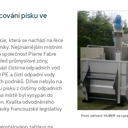
cování písku ve
cie, která se nachází na řece
niky. Nejznámějším místním
 společnost Pierre Fabre
třed průmyslové zóny,
hází čistírna odpadních vod
 PE a čistí odpadní vody
ch podniků. Dříve nebylo na
 písku z čistírny odpadních
 na místě byl vysypán do
ěn. Kvalita odvodněného
ky francouzské legislativy
První zařízení HUBER na zprac
instalováno zařízení na