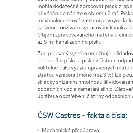
mohla dodatečně zpracovat písek z lapač
přiváděn do nádrže o objemu 2 m³. Písko
maximální celkové zatížení pevnými látk
zařízení používá ke zpracování kanalizačn
Objem zpracovávaného materiálu činí den
až 8 m³ kanalizačního písku.
Zde popsaný systém umožňuje nákladově
odpadního písku a písku z čistíren odpad
volitelné další využití upravených mater
ztrátou vznícení (méně než 3 %) lze použí
skládky snížením hmotnosti likvidovaného
odpadních vod a zametání silnic. Zároveň
údržbu a opotřebení čistírny odpadních 
ČSW Castres – fakta a čísla:
Mechanická předúprava