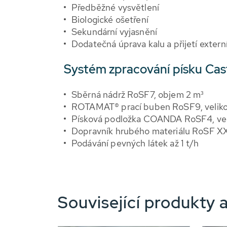
Předběžné vysvětlení
Biologické ošetření
Sekundární vyjasnění
Dodatečná úprava kalu a přijetí extern
Systém zpracování písku Castr
Sběrná nádrž RoSF7, objem 2 m³
ROTAMAT® prací buben RoSF9, veliko
Písková podložka COANDA RoSF4, veli
Dopravník hrubého materiálu RoSF X
Podávání pevných látek až 1 t/h
Související produkty a