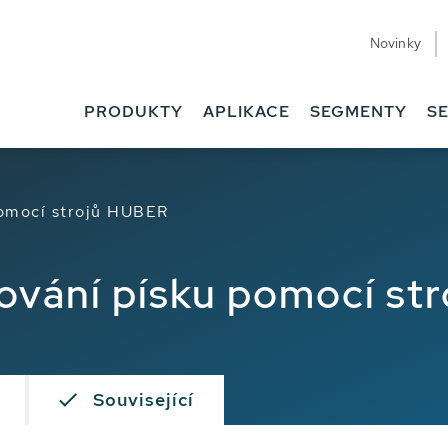
Novinky
PRODUKTY
APLIKACE
SEGMENTY
SE
pomocí strojů HUBER
cování písku pomocí st
Související