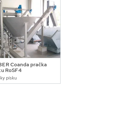
ER Coanda pračka
ku RoSF4
ky písku