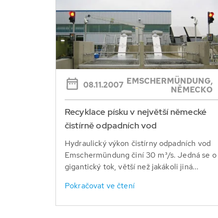
EMSCHERMÜNDUNG,
08.11.2007
NĚMECKO
Recyklace písku v největší německé
čistírně odpadních vod
Hydraulický výkon čistírny odpadních vod
Emschermündung činí 30 m³/s. Jedná se o
gigantický tok, větší než jakákoli jiná...
Pokračovat ve čtení