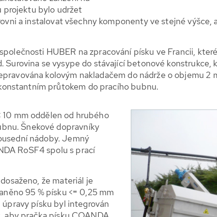
projektu bylo udržet
úrovni a instalovat všechny komponenty ve stejné výšce, 
společnosti HUBER na zpracování písku ve Francii, které 
d. Surovina se vysype do stávající betonové konstrukce, 
řepravována kolovým nakladačem do nádrže o objemu 2 m
konstantním průtokem do pracího bubnu.
 < 10 mm oddělen od hrubého
ubnu. Šnekové dopravníky
sousední nádoby. Jemný
ANDA RoSF4 spolu s prací
 dosaženo, že materiál je
straněno 95 % písku <= 0,25 mm
m úpravy písku byl integrován
tak, aby pračka písku COANDA