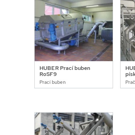
HUBER Prací buben
HUB
RoSF9
pís
Prací buben
Prač