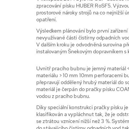
zpracování písku HUBER RoSF5. Výzvou 
prostorové nároky strojů na co nejnižší 
opatření.
Výsledkem plánování bylo první zařízení 
nevyužívané části čistírny odpadních vo
V dalším kroku je odvodněná surovina p
instalovaným Šnekovým dopravníkem s 
Uvnitř pracího bubnu je jemný materiál
materiálu > 10 mm 10mm perforacemi b
přepravují oddělený hrubý materiál do 
materiál je čerpán do pračky písku CO
vodou z pracího bubnu.
Díky speciální konstrukci pračky písku je
klasifikován a vypláchnut tak, že je od
se ztrátou vznícení nižší než 3 %. Systé
do stávajícího čistírny odpadních vod 