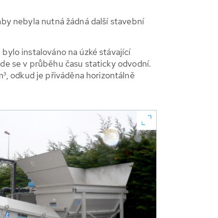
aby nebyla nutná žádná další stavební
bylo instalováno na úzké stávající
kde se v průběhu času staticky odvodní.
³, odkud je přiváděna horizontálně