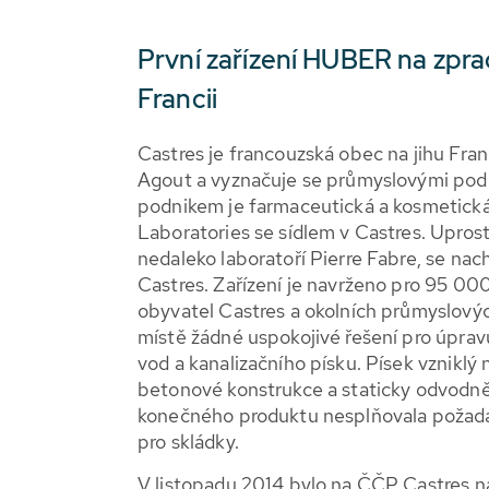
První zařízení HUBER na zpra
Francii
Castres je francouzská obec na jihu Fran
Agout a vyznačuje se průmyslovými pod
podnikem je farmaceutická a kosmetická
Laboratories se sídlem v Castres. Upros
nedaleko laboratoří Pierre Fabre, se nac
Castres. Zařízení je navrženo pro 95 000
obyvatel Castres a okolních průmyslový
místě žádné uspokojivé řešení pro úpravu
vod a kanalizačního písku. Písek vzniklý
betonové konstrukce a staticky odvodn
konečného produktu nesplňovala požadav
pro skládky.
V listopadu 2014 bylo na ČČP Castres na