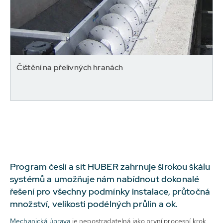
Čištění na přelivných hranách
Program česlí a sít HUBER zahrnuje širokou škálu
systémů a umožňuje nám nabídnout dokonalé
řešení pro všechny podmínky instalace, průtočná
množství, velikosti podélných průlin a ok.
Mechanická úprava
je nepostradatelná jako první procesní krok