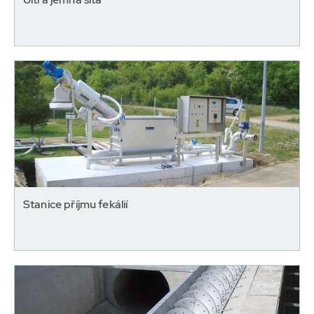
Stanice příjmu fekálií