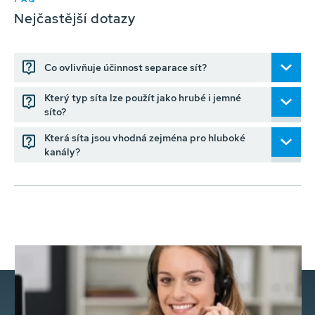
Nejčastější dotazy
Co ovlivňuje účinnost separace sít?
Který typ síta lze použít jako hrubé i jemné
síto?
Která síta jsou vhodná zejména pro hluboké
kanály?