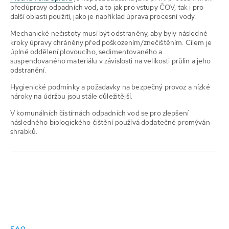
předúpravy odpadních vod, a to jak pro vstupy ČOV, tak i pro
další oblasti použití, jako je například úprava procesní vody.
Mechanické nečistoty musí být odstraněny, aby byly následné
kroky úpravy chráněny před poškozením/znečištěním. Cílem je
úplné oddělení plovoucího, sedimentovaného a
suspendovaného materiálu v závislosti na velikosti průlin a jeho
odstranění.
Hygienické podmínky a požadavky na bezpečný provoz a nízké
nároky na údržbu jsou stále důležitější.
V komunálních čistírnách odpadních vod se pro zlepšení
následného biologického čištění používá dodatečné promýván
shrabků.
FAQ