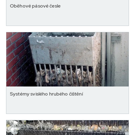
Oběhové pásové česle
Systémy svislého hrubého čištění