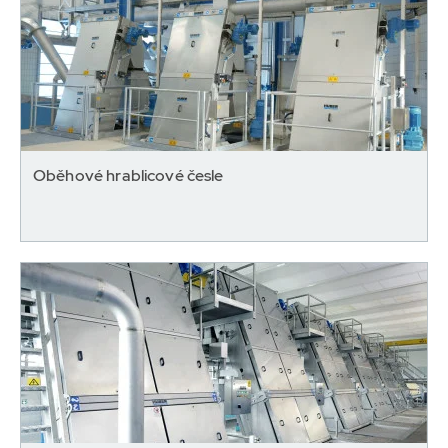
Oběhové hrablicové česle