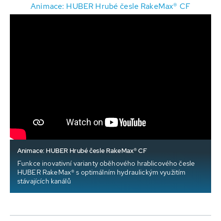
Animace: HUBER Hrubé česle RakeMax® CF
Animace: HUBER Hrubé česle RakeMax® CF
Funkce inovativní varianty oběhového hrablicového česle
HUBER RakeMax® s optimálním hydraulickým využitím
stávajících kanálů