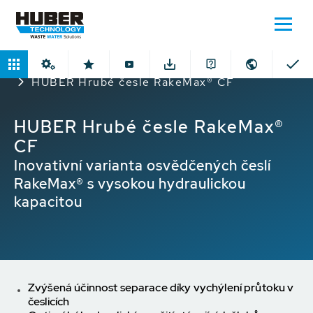
Domů
Produkty
Oběhové hrablicové česle
HUBER Hrubé česle RakeMax® CF
HUBER Hrubé česle RakeMax®
CF
Inovativní varianta osvědčených česlí
RakeMax® s vysokou hydraulickou
kapacitou
Zvýšená účinnost separace díky vychýlení průtoku v
česlicích