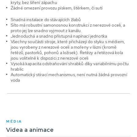
kryty, bez šíření zápachu
Žádné omezení provozu pískem, štěrkem, či sutí
Snadná instalace do stávajících žlabů
Síto má robustní samonosnou konstrukci z nerezové oceli, a
proto jej lze snadno vyjmout z kanálu.
Jednoduchá a snadno přístupná napínací jednotka
Všechny součásti stroje, které přicházejí do styku s médiem,
jsou vyrobeny z nerezové oceli a
mořeny v
lázni (kromě
řetězů, pastorků, pohonů a ložisek). Řetězy a řetězová kola
jsou volitelně k dispozici z nerezové oceli
Vysoká kapacita
odstraňování shrabků
díky variabilnímu počtu
hrablic
Automatický
stírací
mechanismus, není nutná žádná provozní
voda
MÉDIA
Videa a animace