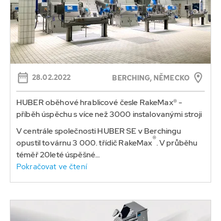
28.02.2022
BERCHING, NĚMECKO
HUBER oběhové hrablicové česle RakeMax® -
příběh úspěchu s více než 3000 instalovanými stroji
V centrále společnosti HUBER SE v Berchingu
®
opustil továrnu 3 000. třídič RakeMax
. V průběhu
téměř 20leté úspěšné...
Pokračovat ve čtení