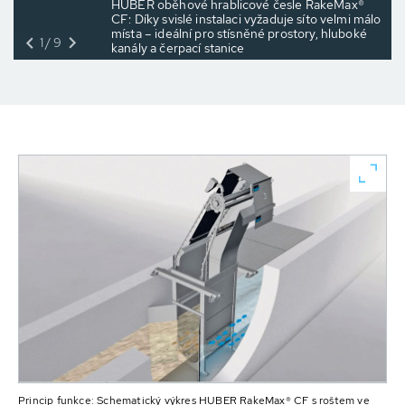
HUBER oběhové hrablicové česle RakeMax®
CF: Díky svislé instalaci vyžaduje síto velmi málo
místa – ideální pro stísněné prostory, hluboké
1/9
kanály a čerpací stanice
Princip funkce: Schematický výkres HUBER RakeMax® CF s roštem ve