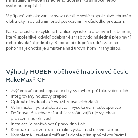
systému propírání.
V případě zablokování provozu česlí je systém spolehlivě chráněn
elektrickým ovládáním před poškozením v důsledku přetížení.
Na konci čisticího cyklu je hrablice vyčištěna otočným hřebenem,
který spolehlivě odvádí odebrané shrabky do následné přepravní
nebo likvidační jednotky. Snadno přístupná a udržovatelná
pohonná jednotka je umístěna nad úrovní horní hrany žlabu.
Výhody HUBER oběhové hrablicové česle
RakeMax® CF
Zvýšená účinnost separace díky vychýlení průtoku v česlicích
Integrovaný nouzový přepad
Optimální hydraulické využití stávajících
žlabů
Velmi nízká
hydraulická
ztráta – vysoká účinnost separace
Definované
zachycení hrablic v roštu
zajišťuje vysokou
provozní spolehlivost
Instalace je možná bez
úpravy dna žlabu
Kompaktní zařízení s minimální výškou nad úrovní terénu
Kompletně uzavřené zařízení s dobře přístupnými otvíracími