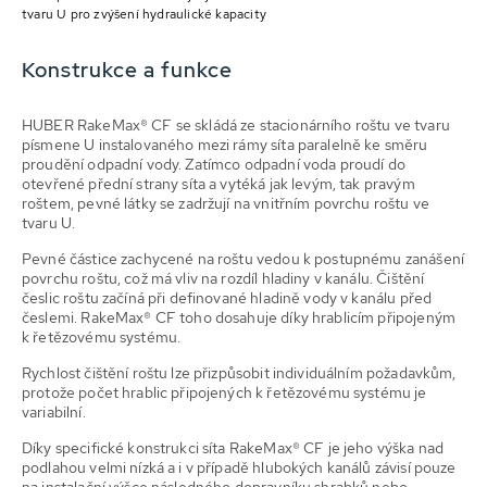
tvaru U pro zvýšení hydraulické kapacity
Konstrukce a funkce
HUBER RakeMax® CF se skládá ze stacionárního roštu ve tvaru
písmene U instalovaného mezi rámy síta paralelně ke směru
proudění odpadní vody. Zatímco odpadní voda proudí do
otevřené přední strany síta a vytéká jak levým, tak pravým
roštem, pevné látky se zadržují na vnitřním povrchu roštu ve
tvaru U.
Pevné částice zachycené na roštu vedou k postupnému zanášení
povrchu roštu, což má vliv na rozdíl hladiny v kanálu. Čištění
česlic roštu začíná při definované hladině vody v kanálu před
česlemi. RakeMax® CF toho dosahuje díky hrablicím připojeným
k řetězovému systému.
Rychlost čištění roštu lze přizpůsobit individuálním požadavkům,
protože počet hrablic připojených k řetězovému systému je
variabilní.
Díky specifické konstrukci síta RakeMax® CF je jeho výška nad
podlahou velmi nízká a i v případě hlubokých kanálů závisí pouze
na instalační výšce následného dopravníku shrabků nebo