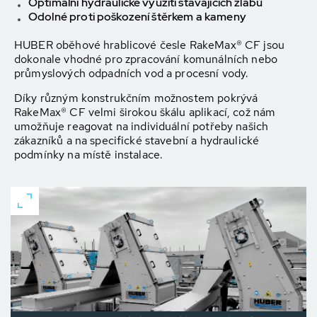
Optimální hydraulické využití stávajících
žlabů
Odolné proti poškození
štěrkem a kameny
HUBER oběhové hrablicové česle RakeMax® CF jsou
dokonale vhodné pro zpracování komunálních nebo
průmyslových odpadních vod a procesní vody.
Díky různým konstrukčním možnostem pokrývá
RakeMax® CF velmi širokou škálu aplikací, což nám
umožňuje reagovat na individuální potřeby našich
zákazníků a na specifické stavební a hydraulické
podmínky na místě instalace.