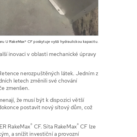
aru U RakeMax® CF poskytuje vyšší hydraulickou kapacitu.
alší inovaci v oblasti mechanické úpravy
a Retence nerozpuštěných látek. Jedním z
edních letech změnili své chování
yče zmenšen.
ají, že musí být k dispozici větší
o dokonce postavit nový sítový dům, což
®
®
UBER RakeMax
CF. Síta RakeMax
CF lze
m, a snížit investiční a provozní