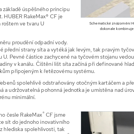
na základě úspěšného principu
sít. HUBER RakeMax® CF je
 roštem ve tvaru U
Schematické znázornění H
dokonale kombinuje
směru proudění odpadní vody.
 přední strany síta a vytéká jak levým, tak pravým tyčov
ru U. Pevné částice zachycené na tyčovém stojanu ved
ladiny v kanálu. Čištění lišt síta začíná při definované h
rvkům připojeným k řetězovému systému.
h hřebenů spolehlivě odstraňovány otočným kartáčem a př
á a udržovatelná pohonná jednotka je umístěna nad úrov
erénu minimální.
®
ho česle RakeMax
CF jsme
e sít do jednoho inovativního
z hlediska spolehlivosti, tak