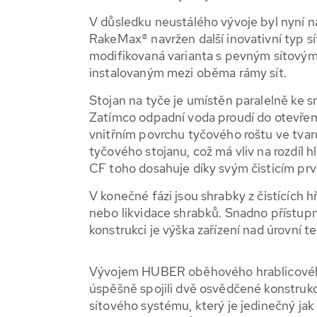
V důsledku neustálého vývoje byl nyní 
RakeMax® navržen další inovativní typ 
modifikovaná varianta s pevným sítovým
instalovaným mezi oběma rámy sít.
Stojan na tyče je umístěn paralelně ke 
Zatímco odpadní voda proudí do otevřené
vnitřním povrchu tyčového roštu ve tva
tyčového stojanu, což má vliv na rozdíl h
CF toho dosahuje díky svým čisticím p
V konečné fázi jsou shrabky z čistícíc
nebo likvidace shrabků. Snadno přístupn
konstrukci je výška zařízení nad úrovní t
Vývojem HUBER oběhového hrablicové
úspěšně spojili dvě osvědčené konstrukc
sítového systému, který je jedinečný jak 