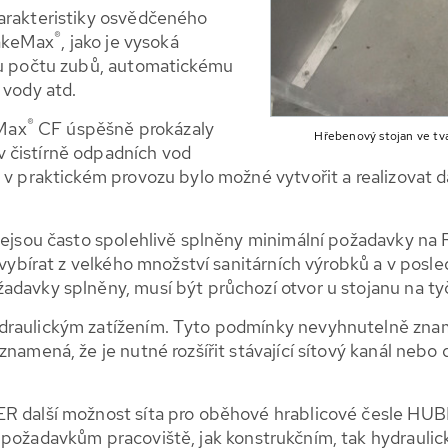
harakteristiky osvědčeného
®
akeMax
, jako je vysoká
ímu počtu zubů, automatickému
 vody atd.
®
Max
CF úspěšně prokázaly
Hřebenový stojan ve tv
 čistírně odpadních vod
 v praktickém provozu bylo možné vytvořit a realizovat d
 nejsou často spolehlivě splněny minimální požadavky n
u vybírat z velkého množství sanitárních výrobků a v posl
adavky splněny, musí být průchozí otvor u stojanu na t
raulickým zatížením. Tyto podmínky nevyhnutelně znamen
znamená, že je nutné rozšířit stávající sítový kanál neb
BER další možnost síta pro oběhové hrablicové česle H
požadavkům pracoviště, jak konstrukčním, tak hydraulický