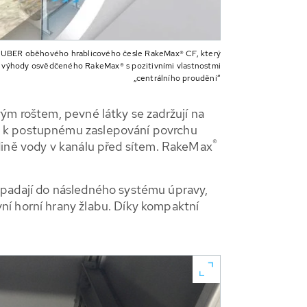
UBER oběhového hrablicového česle RakeMax® CF, který
 výhody osvědčeného RakeMax® s pozitivními vlastnostmi
„centrálního proudění“
ým roštem, pevné látky se zadržují na
ou k postupnému zaslepování povrchu
®
ladině vody v kanálu před sítem. RakeMax
epadají do následného systému úpravy,
ní horní hrany žlabu. Díky kompaktní