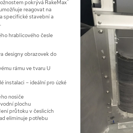
®
 možnostem pokrývá RakeMax
m umožňuje reagovat na
a specifické stavební a
.
ho hrablicového česle
va designy obrazovek do
ovému rámu ve tvaru U
é instalaci – ideální pro úzké
ého nosiče
/ vodní plochu
ení průtoku v česlicích
ad eliminuje potřebu