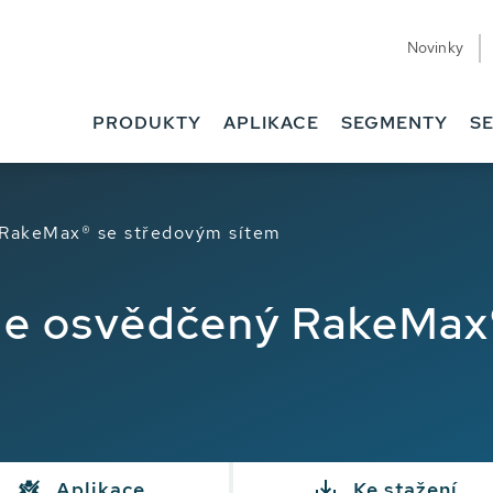
Novinky
PRODUKTY
APLIKACE
SEGMENTY
SE
RakeMax® se středovým sítem
e osvědčený RakeMax
Aplikace
Ke stažení