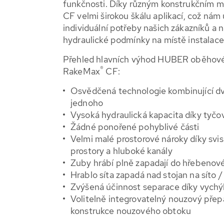
funkčnosti. Díky různým konstrukčním
CF velmi širokou škálu aplikací, což ná
individuální potřeby našich zákazníků a n
hydraulické podmínky na místě instalace
Přehled hlavních výhod HUBER oběhové
®
RakeMax
CF:
Osvědčená technologie kombinující d
jednoho
Vysoká hydraulická kapacita díky tyč
Žádné ponořené pohyblivé části
Velmi malé prostorové nároky díky svisl
prostory a hluboké kanály
Zuby hrábí plně zapadají do hřebenov
Hrablo síta zapadá nad stojan na síto 
Zvýšená účinnost separace díky vychýl
Volitelně integrovatelný nouzový přep
konstrukce nouzového obtoku