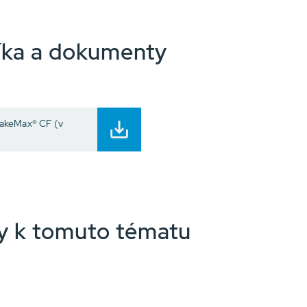
íka a dokumenty
RakeMax® CF (v
nky k tomuto tématu