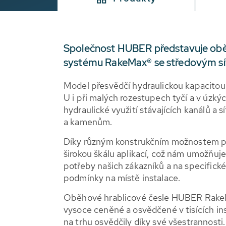
Společnost HUBER představuje obě
systému RakeMax® se středovým s
Model přesvědčí hydraulickou kapacitou
U i při malých rozestupech tyčí a v úzký
hydraulické využití stávajících kanálů a s
a kamenům.
Díky různým konstrukčním možnostem 
širokou škálu aplikací, což nám umožňuje
potřeby našich zákazníků a na specifické
podmínky na místě instalace.
Oběhové hrablicové česle HUBER RakeMa
vysoce ceněné a osvědčené v tisících in
na trhu osvědčily díky své všestrannosti.