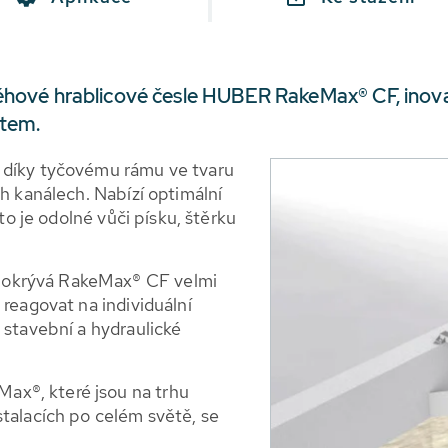
hové hrablicové česle HUBER RakeMax® CF, inova
ítem.
 díky tyčovému rámu ve tvaru
ch kanálech. Nabízí optimální
íto je odolné vůči písku, štěrku
pokrývá RakeMax® CF velmi
 reagovat na individuální
 stavební a hydraulické
x®, které jsou na trhu
stalacích po celém světě, se