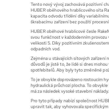
Tento nový vývoj zachovává pozitivní c
HUBER oběhového hrablicového síta R
kapacita odvodu třídění díky variabiln
škrabacímu zařízení bez použití procesní
HUBER oběhové hrablicové česle Rake
svou funkčnost v každodenním provozu v
velikosti 5. Díky pozitivním zkušenostem
odpadních vod.
Zejména u stávajících sítových zařízení
důvodů je jistě to, že lidé si dnes moho
spotřebitelů. Aby byly tyto změněné pož
To je obvykle doprovázeno rostoucím hyd
hydraulická průchozí plocha. To obvykle 
má za následek vysoké stavební náklady.
Pro tyto případy nabízí společnost HU
upravit tak, aby vyhovovala specifickým 