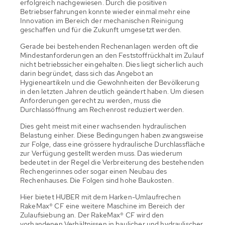
erfolgreich nachgewiesen. Durch die positiven
Betriebserfahrungen konnte wieder einmal mehr eine
Innovation im Bereich der mechanischen Reinigung
geschaffen und für die Zukunft umgesetzt werden.
Gerade bei bestehenden Rechenanlagen werden oft die
Mindestanforderungen an den Feststoffrückhalt im Zulauf
nicht betriebssicher eingehalten. Dies liegt sicherlich auch
darin begründet, dass sich das Angebot an
Hygieneartikeln und die Gewohnheiten der Bevölkerung
in den letzten Jahren deutlich geändert haben. Um diesen
Anforderungen gerecht zu werden, muss die
Durchlassöffnung am Rechenrost reduziert werden.
Dies geht meist mit einer wachsenden hydraulischen
Belastung einher. Diese Bedingungen haben zwangsweise
zur Folge, dass eine grössere hydraulische Durchlassfläche
zur Verfügung gestellt werden muss. Das wiederum
bedeutet in der Regel die Verbreiterung des bestehenden
Rechengerinnes oder sogar einen Neubau des
Rechenhauses. Die Folgen sind hohe Baukosten.
Hier bietet HUBER mit dem Harken-Umlaufrechen
RakeMax® CF eine weitere Maschine im Bereich der
Zulaufsiebung an. Der RakeMax® CF wird den
vorhandenen Verhältnissen in baulicher und hydraulischer