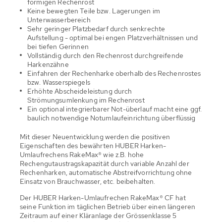
förmigen Rechenrost
Keine bewegten Teile bzw. Lagerungen im
Unterwasserbereich
Sehr geringer Platzbedarf durch senkrechte
Aufstellung - optimal bei engen Platzverhältnissen und
bei tiefen Gerinnen
Vollständig durch den Rechenrost durchgreifende
Harkenzähne
Einfahren der Rechenharke oberhalb des Rechenrostes
bzw. Wasserspiegels
Erhöhte Abscheideleistung durch
Strömungsumlenkung im Rechenrost
Ein optional integrierbarer Not-überlauf macht eine ggf.
baulich notwendige Notumlaufeinrichtung überflüssig
Mit dieser Neuentwicklung werden die positiven
Eigenschaften des bewährten HUBER Harken-
Umlaufrechens RakeMax® wie z.B. hohe
Rechengutaustragskapazität durch variable Anzahl der
Rechenharken, automatische Abstreifvorrichtung ohne
Einsatz von Brauchwasser, etc. beibehalten.
Der HUBER Harken-Umlaufrechen RakeMax® CF hat
seine Funktion im täglichen Betrieb über einen längeren
Zeitraum auf einer Kläranlage der Grössenklasse 5