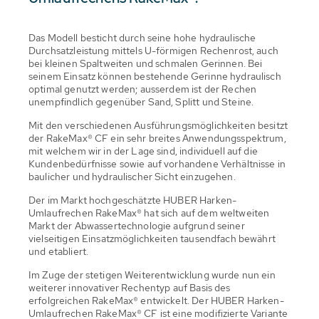
Das Modell besticht durch seine hohe hydraulische
Durchsatzleistung mit­tels U-förmigen Rechenrost, auch
bei kleinen Spaltweiten und schmalen Gerinnen. Bei
seinem Einsatz können bestehende Gerinne hydraulisch
optimal genutzt werden; ausserdem ist der Rechen
unempfindlich gegen­über Sand, Splitt und Steine.
Mit den verschiedenen Ausführungs­möglichkeiten besitzt
der RakeMax® CF ein sehr breites Anwendungs­spektrum,
mit welchem wir in der Lage sind, individuell auf die
Kunden­bedürfnisse sowie auf vorhandene Verhältnisse in
baulicher und hydrau­lischer Sicht einzugehen.
Der im Markt hochgeschätzte HUBER Harken-
Umlaufrechen RakeMax® hat sich auf dem weltweiten
Markt der Abwassertechnologie aufgrund seiner
vielseitigen Einsatzmöglichkeiten tausendfach bewährt
und etabliert.
Im Zuge der stetigen Weiterentwicklung wurde nun ein
weiterer innovativer Rechentyp auf Basis des
erfolgreichen RakeMax® entwickelt. Der HUBER Harken-
Umlaufrechen RakeMax® CF ist eine modifizierte Variante