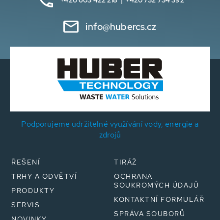
+420 603 422 218 | +420 732 734 392
info@hubercs.cz
Podporujeme udržitelné využívání vody, energie a
zdrojů
ŘEŠENÍ
TIRÁŽ
TRHY A ODVĚTVÍ
OCHRANA
SOUKROMÝCH ÚDAJŮ
PRODUKTY
KONTAKTNÍ FORMULÁŘ
SERVIS
SPRÁVA SOUBORŮ
NOVINKY