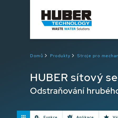
Domů
Produkty
Stroje pro mechan
HUBER sítový s
Odstraňování hrubého
Funkce
Aplikace
Vý