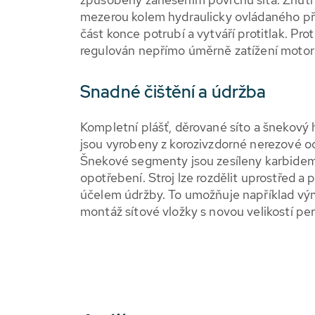
mezerou kolem hydraulicky ovládaného pří
část konce potrubí a vytváří protitlak. Pro
regulován nepřímo úměrně zatížení motor
Snadné čištění a údržba
Kompletní plášť, děrované síto a šneko
jsou vyrobeny z korozivzdorné nerezové oc
Šnekové segmenty jsou zesíleny karbidem
opotřebení. Stroj lze rozdělit uprostřed a 
účelem údržby. To umožňuje například v
montáž sítové vložky s novou velikostí pe