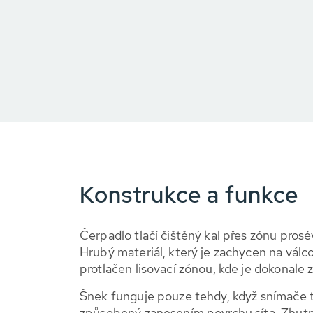
Konstrukce a funkce
Čerpadlo tlačí čištěný kal přes zónu prosé
Hrubý materiál, který je zachycen na válc
protlačen lisovací zónou, kde je dokonale
Šnek funguje pouze tehdy, když snímače tl
způsobený zanesením povrchu síta. Zhutn