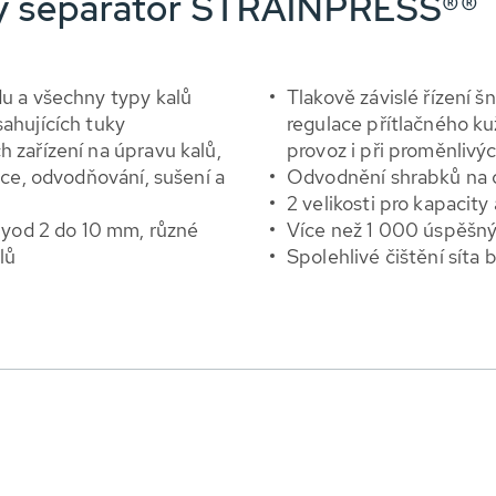
ý separátor STRAINPRESS®®
du a všechny typy kalů
Tlakově závislé řízení 
sahujících tuky
regulace přítlačného k
h zařízení na úpravu kalů,
provoz i při proměnlivý
zace, odvodňování, sušení a
Odvodnění shrabků na
2 velikosti pro kapacit
inyod 2 do 10 mm, různé
Více než 1 000 úspěšný
lů
Spolehlivé čištění síta 