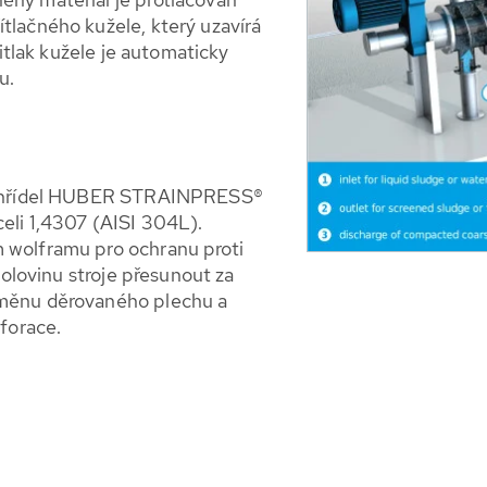
tlačného kužele, který uzavírá
titlak kužele je automaticky
u.
vý hřídel HUBER STRAINPRESS®
eli 1,4307 (AISI 304L).
 wolframu pro ochranu proti
polovinu stroje přesunout za
ýměnu děrovaného plechu a
rforace.