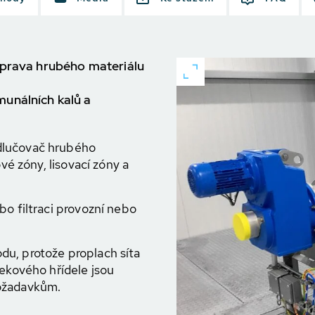
oprava hrubého materiálu
unálních kalů a
dlučovač hrubého
ové zóny, lisovací zóny a
bo filtraci provozní nebo
u, protože proplach síta
nekového hřídele jsou
požadavkům.