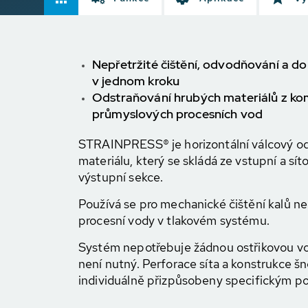
Nepřetržité čištění, odvodňování a d
v jednom kroku
Odstraňování hrubých materiálů z kom
průmyslových procesních vod
STRAINPRESS® je horizontální válcový o
materiálu, který se skládá ze vstupní a sít
výstupní sekce.
Používá se pro mechanické čištění kalů ne
procesní vody v tlakovém systému.
Systém nepotřebuje žádnou ostřikovou vod
není nutný. Perforace síta a konstrukce š
individuálně přizpůsobeny specifickým 