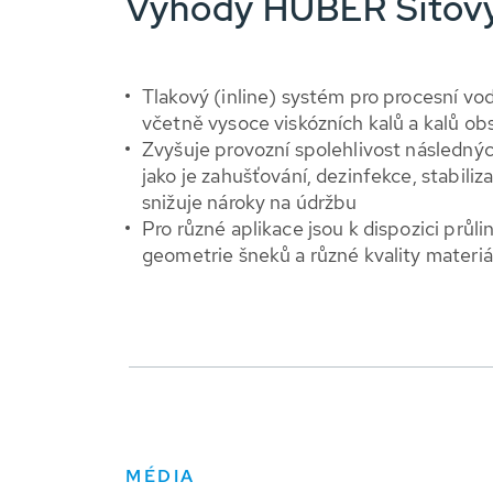
Výhody HUBER Sítov
Tlakový (inline) systém pro procesní vo
včetně vysoce viskózních kalů a kalů ob
Zvyšuje provozní spolehlivost následnýc
jako je zahušťování, dezinfekce, stabili
snižuje nároky na údržbu
Pro různé aplikace jsou k dispozici průl
geometrie šneků a různé kvality materiá
MÉDIA