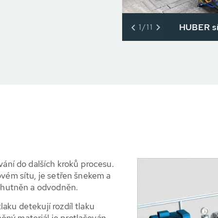
HUBER sí
1/11
vání do dalších kroků procesu.
ovém sítu, je setřen šnekem a
 zhutněn a odvodněn.
aku detekují rozdíl tlaku
ěný materiál je protlačován