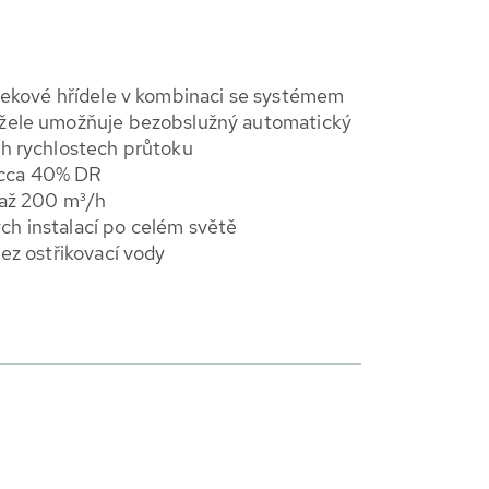
šnekové hřídele v kombinaci se systémem
užele umožňuje bezobslužný automatický
ch rychlostech průtoku
 cca 40% DR
y až 200 m³/h
ch instalací po celém světě
bez ostřikovací vody