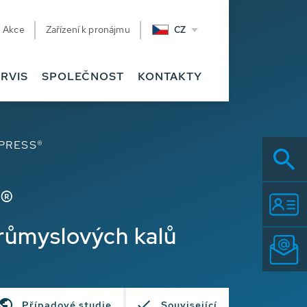
Akce
Zařízení k pronájmu
CZ
RVIS
SPOLEČNOST
KONTAKTY
NPRESS®
®
růmyslových kalů
Případové studie
Související