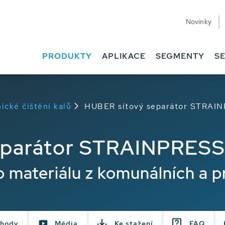
Novinky
PRODUKTY
APLIKACE
SEGMENTY
SE
ické čištění kalů
HUBER sítový separátor STRAI
eparátor STRAINPRESS
 materiálu z komunálních a p
hody
Média
Ke stažení
FAQ