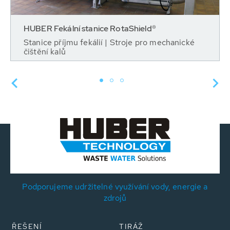
HUBER Fekální stanice RotaShield®
Stanice příjmu fekálií | Stroje pro mechanické
čištění kalů
Podporujeme udržitelné využívání vody, energie a
zdrojů
ŘEŠENÍ
TIRÁŽ