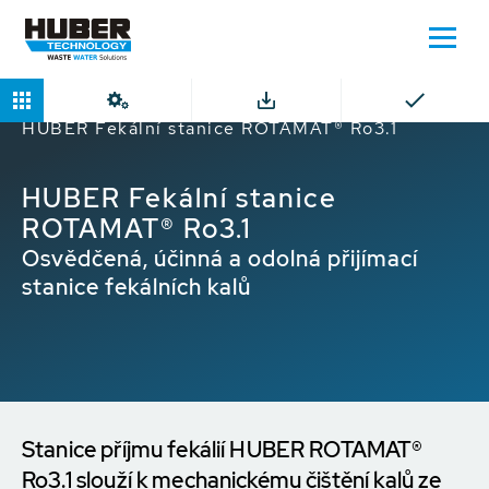
Domů
Produkty
Stanice příjmu fekálií
HUBER Fekální stanice ROTAMAT® Ro3.1
HUBER Fekální stanice
ROTAMAT® Ro3.1
Osvědčená, účinná a odolná přijímací
stanice fekálních kalů
Stanice příjmu fekálií HUBER ROTAMAT®
Ro3.1 slouží k mechanickému čištění kalů ze