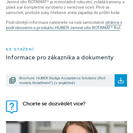
Jemné síto ROTAMAT® je mimořádně robustní, zvládá kameny a
písek a je kompletně vyrobeno z nerezové oceli. Plně se
samočistí, protože zuby hřebene zcela zapadají do průlin koše.
Podrobnější informace naleznete na naší samostatné
stránce s
podrobnostmi o produktu HUBER Jemné síto ROTAMAT® Ro1
.
KE STAŽENÍ
Informace pro zákazníka a dokumenty
Brochure: HUBER Sludge Acceptance Solutions (Ro3
models, RotaShield®) (v angličtině)
Chcete se dozvědět více?