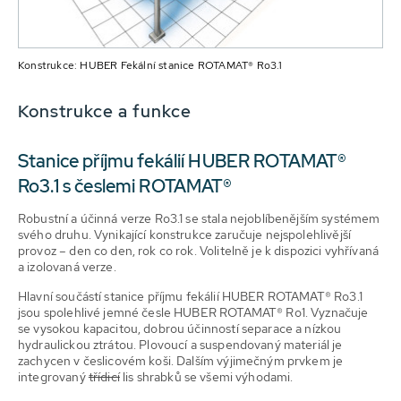
Konstrukce: HUBER Fekální stanice ROTAMAT® Ro3.1
Konstrukce a funkce
Stanice příjmu fekálií HUBER ROTAMAT®
Ro3.1 s česlemi ROTAMAT®
Robustní a účinná verze Ro3.1 se stala nejoblíbenějším systémem
svého druhu. Vynikající konstrukce zaručuje nejspolehlivější
provoz – den co den, rok co rok. Volitelně je k dispozici vyhřívaná
a izolovaná verze.
Hlavní součástí stanice příjmu fekálií HUBER ROTAMAT® Ro3.1
jsou spolehlivé jemné česle HUBER ROTAMAT® Ro1. Vyznačuje
se vysokou kapacitou, dobrou účinností separace a nízkou
hydraulickou ztrátou. Plovoucí a suspendovaný materiál je
zachycen v česlicovém koši. Dalším výjimečným prvkem je
integrovaný
třídicí
lis shrabků se všemi výhodami.