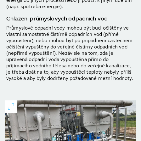
energii do jiných procesů nebo ji použít k jiným účelům
(např. spotřeba energie).
Chlazení průmyslových odpadních vod
Průmyslové odpadní vody mohou být buď očištěny ve
vlastní samostatné čistírně odpadních vod (přímé
vypouštění), nebo mohou být po případném částečném
očištění vypuštěny do veřejné čistírny odpadních vod
(nepřímé vypouštění). Nezávisle na tom, zda je
upravená odpadní voda vypouštěna přímo do
přijímacího vodního tělesa nebo do veřejné kanalizace,
je třeba dbát na to, aby vypouštěcí teploty nebyly příliš
vysoké a aby byly dodrženy požadované mezní hodnoty.