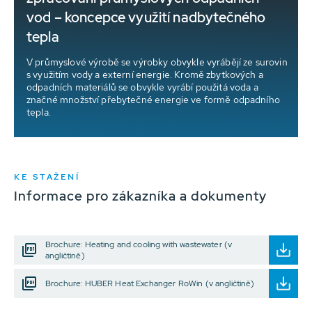
vod – koncepce využití nadbytečného
tepla
V průmyslové výrobě se výrobky obvykle vyrábějí ze surovin
s využitím vody a externí energie. Kromě zbytkových a
odpadních materiálů se obvykle vyrábí použitá voda a
značné množství přebytečné energie ve formě odpadního
tepla.
KE STAŽENÍ
Informace pro zákazníka a dokumenty
Brochure: Heating and cooling with wastewater (v
angličtině)
Brochure: HUBER Heat Exchanger RoWin (v angličtině)