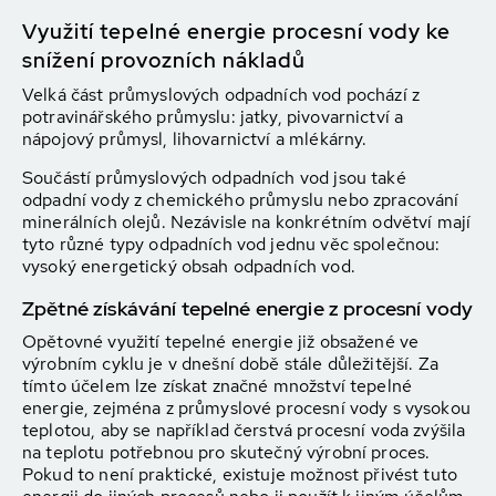
Využití tepelné energie procesní vody ke
snížení provozních nákladů
Velká část průmyslových odpadních vod pochází z
potravinářského průmyslu: jatky, pivovarnictví a
nápojový průmysl, lihovarnictví a mlékárny.
Součástí průmyslových odpadních vod jsou také
odpadní vody z chemického průmyslu nebo zpracování
minerálních olejů. Nezávisle na konkrétním odvětví mají
tyto různé typy odpadních vod jednu věc společnou:
vysoký energetický obsah odpadních vod.
Zpětné získávání tepelné energie z procesní vody
Opětovné využití tepelné energie již obsažené ve
výrobním cyklu je v dnešní době stále důležitější. Za
tímto účelem lze získat značné množství tepelné
energie, zejména z průmyslové procesní vody s vysokou
teplotou, aby se například čerstvá procesní voda zvýšila
na teplotu potřebnou pro skutečný výrobní proces.
Pokud to není praktické, existuje možnost přivést tuto