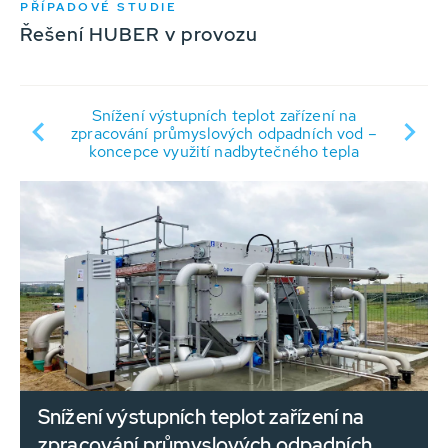
PŘÍPADOVÉ STUDIE
Řešení HUBER v provozu
Snížení výstupních teplot zařízení na
é
zpracování průmyslových odpadních vod –
koncepce využití nadbytečného tepla
Snížení výstupních teplot zařízení na
zpracování průmyslových odpadních