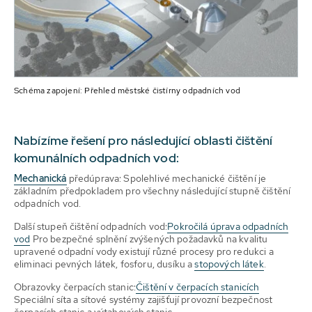
Schéma zapojení: Přehled městské čistírny odpadních vod
Nabízíme řešení pro následující oblasti čištění
komunálních odpadních vod:
Mechanická
předúprava: Spolehlivé mechanické čištění je
základním předpokladem pro všechny následující stupně čištění
odpadních vod.
Další stupeň čištění odpadních vod:
Pokročilá úprava odpadních
vod
Pro bezpečné splnění zvýšených požadavků na kvalitu
upravené odpadní vody existují různé procesy pro redukci a
eliminaci pevných látek, fosforu, dusíku a
stopových látek
.
Obrazovky čerpacích stanic:
Čištění v čerpacích stanicích
Speciální síta a sítové systémy zajišťují provozní bezpečnost
čerpacích stanic a výtahových stanic.