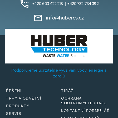
+420 603 422 218 | +420 732 734 392
info@hubercs.cz
Podporujeme udržitelné využívání vody, energie a
zdrojů
ŘEŠENÍ
TIRÁŽ
TRHY A ODVĚTVÍ
OCHRANA
SOUKROMÝCH ÚDAJŮ
PRODUKTY
KONTAKTNÍ FORMULÁŘ
SERVIS