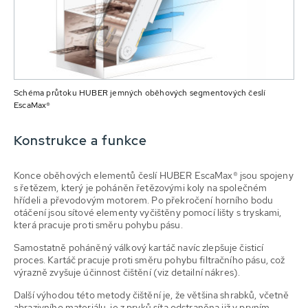
Schéma průtoku HUBER jemných oběhových segmentových česlí
EscaMax®
Konstrukce a funkce
Konce oběhových elementů česlí HUBER EscaMax® jsou spojeny
s řetězem, který je poháněn řetězovými koly na společném
hřídeli a převodovým motorem. Po překročení horního bodu
otáčení jsou sítové elementy vyčištěny pomocí lišty s tryskami,
která pracuje proti směru pohybu pásu.
Samostatně poháněný válkový kartáč navíc zlepšuje čisticí
proces. Kartáč pracuje proti směru pohybu filtračního pásu, což
výrazně zvyšuje účinnost čištění (viz detailní nákres).
Další výhodou této metody čištění je, že většina shrabků, včetně
abrazivního materiálu, je z prvků síta odstraněna již v prvním