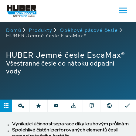
Domů
Produkty
Oběhové pásové česle
HUBER Jemné česle EscaMax®
HUBER Jemné česle EscaMax®
Všestranné česle do nátoku odpadní
vody
Vynikající účinnost separace díky
kruhovým průlinám
Spolehlivé čistění perforovaných elementů
česlí
pomocí rotačního kartáče