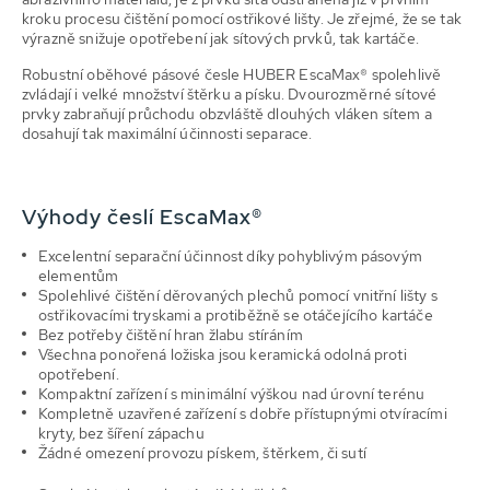
kroku procesu čištění pomocí ostřikové lišty. Je zřejmé, že se tak
výrazně snižuje opotřebení jak sítových prvků, tak kartáče.
Robustní oběhové pásové česle HUBER EscaMax® spolehlivě
zvládají i velké množství štěrku a písku. Dvourozměrné sítové
prvky zabraňují průchodu obzvláště dlouhých vláken sítem a
dosahují tak maximální účinnosti separace.
Výhody česlí EscaMax®
Excelentní separační účinnost díky pohyblivým pásovým
elementům
Spolehlivé čištění děrovaných plechů pomocí vnitřní lišty s
ostřikovacími tryskami a protiběžně se otáčejícího kartáče
Bez potřeby čištění hran žlabu stíráním
Všechna ponořená ložiska jsou keramická odolná proti
opotřebení.
Kompaktní zařízení s minimální výškou nad úrovní terénu
Kompletně uzavřené zařízení s dobře přístupnými otvíracími
kryty, bez šíření zápachu
Žádné omezení provozu pískem, štěrkem, či sutí