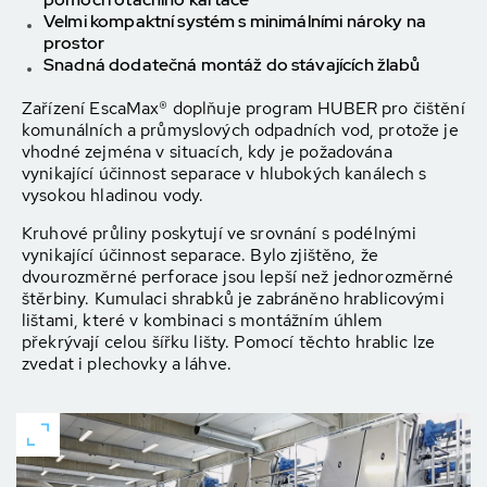
Velmi kompaktní systém s minimálními nároky na
prostor
Snadná dodatečná montáž do stávajících
žlabů
Zařízení EscaMax® doplňuje program HUBER pro čištění
komunálních a průmyslových odpadních vod, protože je
vhodné zejména v situacích, kdy je požadována
vynikající účinnost separace v hlubokých kanálech s
vysokou hladinou vody.
Kruhové průliny poskytují ve srovnání s podélnými
vynikající účinnost separace. Bylo zjištěno, že
dvourozměrné perforace jsou lepší než jednorozměrné
štěrbiny. Kumulaci shrabků je zabráněno hrablicovými
lištami, které v kombinaci s montážním úhlem
překrývají celou šířku lišty. Pomocí těchto hrablic lze
zvedat i plechovky a láhve.