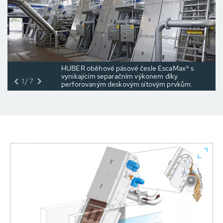
HUBER oběhové pásové česle EscaMax® s
vynikajícím separačním výkonem díky
1/7
perforovaným deskovým sítovým prvkům.