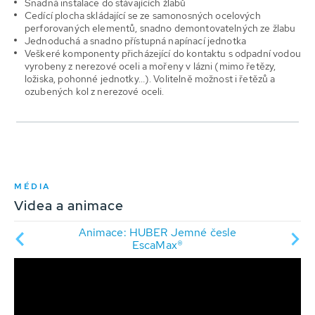
Snadná instalace do stávajících žlabů
Cedící plocha skládající se ze samonosných ocelových
perforovaných elementů, snadno demontovatelných ze žlabu
Jednoduchá a snadno přístupná napínací jednotka
Veškeré komponenty přicházející do kontaktu s odpadní vodou
vyrobeny z nerezové oceli a mořeny v lázni (mimo řetězy,
ložiska, pohonné jednotky…). Volitelně možnost i řetězů a
ozubených kol z nerezové oceli.
MÉDIA
Videa a animace
Animace: HUBER Jemné česle
aMax®
Vide
EscaMax®