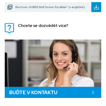
Brochure: HUBER Belt Screen EscaMax® (v angličtině)
Chcete se dozvědět více?
BUĎTE V KONTAKTU