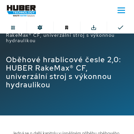
Domů
Oběhové hrablicové česle 2,0: HUBER
RakeMax® CF, univerzální stroj s výkonnou
hydraulikou
Oběhové hrablicové česle 2,0:
HUBER RakeMax® CF,
univerzální stroj s výkonnou
hydraulikou
Jedná se o další kapitolu v úspěšném příběhu oběhového