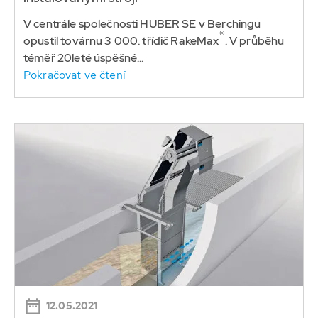
V centrále společnosti HUBER SE v Berchingu
®
opustil továrnu 3 000. třídič RakeMax
. V průběhu
téměř 20leté úspěšné...
Pokračovat ve čtení
12.05.2021