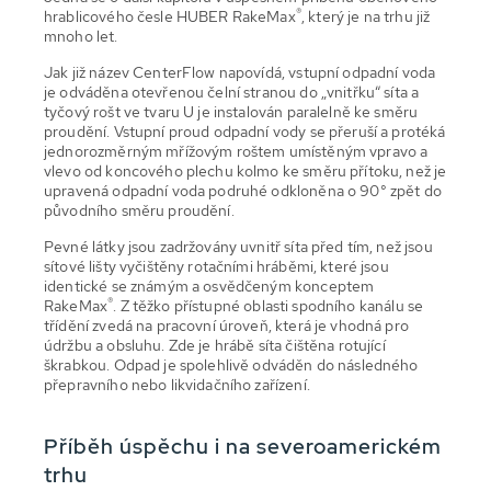
®
hrablicového česle HUBER RakeMax
, který je na trhu již
mnoho let.
Jak již název CenterFlow napovídá, vstupní odpadní voda
je odváděna otevřenou čelní stranou do „vnitřku“ síta a
tyčový rošt ve tvaru U je instalován paralelně ke směru
proudění. Vstupní proud odpadní vody se přeruší a protéká
jednorozměrným mřížovým roštem umístěným vpravo a
vlevo od koncového plechu kolmo ke směru přítoku, než je
upravená odpadní voda podruhé odkloněna o 90° zpět do
původního směru proudění.
Pevné látky jsou zadržovány uvnitř síta před tím, než jsou
sítové lišty vyčištěny rotačními hráběmi, které jsou
identické se známým a osvědčeným konceptem
®
RakeMax
. Z těžko přístupné oblasti spodního kanálu se
třídění zvedá na pracovní úroveň, která je vhodná pro
údržbu a obsluhu. Zde je hrábě síta čištěna rotující
škrabkou. Odpad je spolehlivě odváděn do následného
přepravního nebo likvidačního zařízení.
Příběh úspěchu i na severoamerickém
trhu