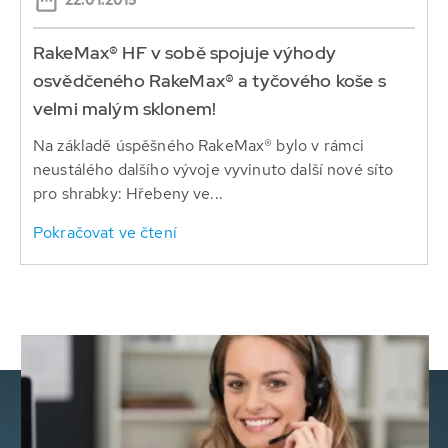
22.01.2015
RakeMax® HF v sobě spojuje výhody
osvědčeného RakeMax® a tyčového koše s
velmi malým sklonem!
Na základě úspěšného RakeMax® bylo v rámci
neustálého dalšího vývoje vyvinuto další nové síto
pro shrabky: Hřebeny ve...
Pokračovat ve čtení