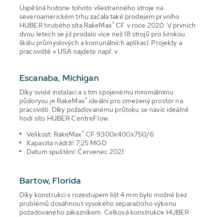
Úspěšná historie tohoto všestranného stroje na
severoamerickém trhu začala také prodejem prvního
®
HUBER hrubého síta RakeMax
CF v roce 2020. V prvních
dvou letech se již prodalo více než 18 strojů pro širokou
škálu průmyslových a komunálních aplikací. Projekty a
pracoviště v USA najdete např. v
Escanaba, Michigan
Díky svislé instalaci a s tím spojenému minimálnímu
®
půdorysu je RakeMax
ideální pro omezený prostor na
pracovišti. Díky požadovanému průtoku se navíc ideálně
hodí síto HUBER CentreFlow.
®
Velikost: RakeMax
CF 9300x400x750/6
Kapacita nádrží: 7,25 MGD
Datum spuštění: Červenec 2021
Bartow, Florida
Díky konstrukci s rozestupem lišt 4 mm bylo možné bez
problémů dosáhnout vysokého separačního výkonu
požadovaného zákazníkem. Celková konstrukce HUBER