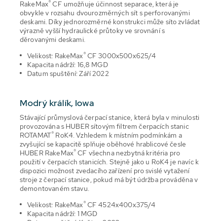
®
RakeMax
CF umožňuje účinnost separace, která je
obvykle v rozsahu dvourozměrných sít s perforovanými
deskami. Díky jednorozměrné konstrukci může síto zvládat
výrazně vyšší hydraulické průtoky ve srovnání s
děrovanými deskami.
®
Velikost: RakeMax
CF 3000x500x625/4
Kapacita nádrží: 16,8 MGD
Datum spuštění: Září 2022
Modrý králík, Iowa
Stávající průmyslová čerpací stanice, která byla v minulosti
provozována s HUBER sítovým filtrem čerpacích stanic
®
ROTAMAT
RoK4. Vzhledem k místním podmínkám a
zvyšující se kapacitě splňuje oběhové hrablicové česle
®
HUBER RakeMax
CF všechna nezbytná kritéria pro
použití v čerpacích stanicích. Stejně jako u RoK4 je navíc k
dispozici možnost zvedacího zařízení pro svislé vytažení
stroje z čerpací stanice, pokud má být údržba prováděna v
demontovaném stavu.
®
Velikost: RakeMax
CF 4524x400x375/4
Kapacita nádrží: 1 MGD