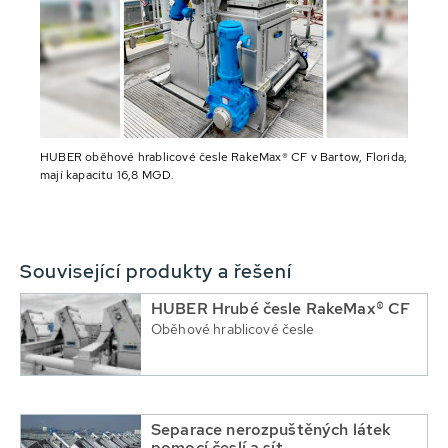
HUBER oběhové hrablicové česle RakeMax® CF v Bartow, Florida,
mají kapacitu 16,8 MGD.
Související produkty a řešení
HUBER Hrubé česle RakeMax® CF
Oběhové hrablicové česle
Separace nerozpuštěných látek
pomocí česlí a sít