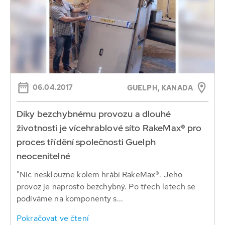
06.04.2017
GUELPH, KANADA
Díky bezchybnému provozu a dlouhé
životnosti je vícehrablové síto RakeMax® pro
proces třídění společnosti Guelph
neocenitelné
"Nic nesklouzne kolem hrábí RakeMax®. Jeho
provoz je naprosto bezchybný. Po třech letech se
podíváme na komponenty s...
Pokračovat ve čtení