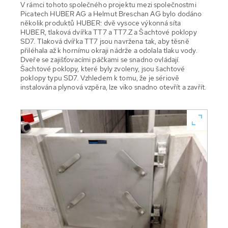
V rámci tohoto společného projektu mezi společnostmi
Picatech HUBER AG a Helmut Breschan AG bylo dodáno
několik produktů HUBER: dvě vysoce výkonná síta
HUBER, tlaková dvířka TT7 a TT7.Z a Šachtové poklopy
SD7. Tlaková dvířka TT7 jsou navržena tak, aby těsně
přiléhala až k hornímu okraji nádrže a odolala tlaku vody.
Dveře se zajišťovacími páčkami se snadno ovládají.
Šachtové poklopy, které byly zvoleny, jsou šachtové
poklopy typu SD7. Vzhledem k tomu, že je sériově
instalována plynová vzpěra, lze víko snadno otevřít a zavřít.