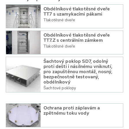
Obdélníkové tlakotěsné dveře
TT7 s uzamykacími pákami
Tlakotěsné dveře
Obdélníkové tlakotěsné dveře
TT7.Z s centrálním zámkem
Tlakotěsné dveře
Šachtový poklop SD7, odolný
proti dešti i násilnému vniknutí,
pro zapuštěnou montáž, nosný,
bezpečnostně testovaný,
obdélníkový
Šachtové poklopy
Ochrana proti záplavám a
zpětnému toku vody