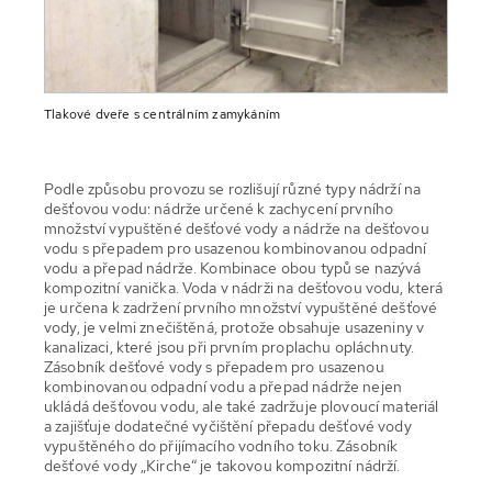
Tlakové dveře s centrálním zamykáním
Podle způsobu provozu se rozlišují různé typy nádrží na
dešťovou vodu: nádrže určené k zachycení prvního
množství vypuštěné dešťové vody a nádrže na dešťovou
vodu s přepadem pro usazenou kombinovanou odpadní
vodu a přepad nádrže. Kombinace obou typů se nazývá
kompozitní vanička. Voda v nádrži na dešťovou vodu, která
je určena k zadržení prvního množství vypuštěné dešťové
vody, je velmi znečištěná, protože obsahuje usazeniny v
kanalizaci, které jsou při prvním proplachu opláchnuty.
Zásobník dešťové vody s přepadem pro usazenou
kombinovanou odpadní vodu a přepad nádrže nejen
ukládá dešťovou vodu, ale také zadržuje plovoucí materiál
a zajišťuje dodatečné vyčištění přepadu dešťové vody
vypuštěného do přijímacího vodního toku. Zásobník
dešťové vody „Kirche“ je takovou kompozitní nádrží.