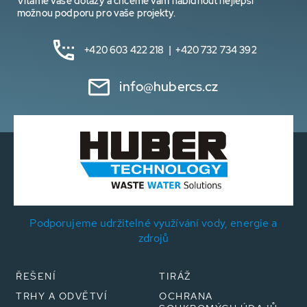
Vítáme vaše dotazy a chceme vám nabídnout nejlepší
možnou podporu pro vaše projekty.
+420 603 422 218 | +420 732 734 392
info@hubercs.cz
Podporujeme udržitelné využívání vody, energie a
zdrojů
ŘEŠENÍ
TIRÁŽ
TRHY A ODVĚTVÍ
OCHRANA