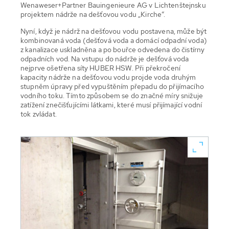
Wenaweser+Partner Bauingenieure AG v Lichtenštejnsku
projektem nádrže na dešťovou vodu „Kirche“.
Nyní, když je nádrž na dešťovou vodu postavena, může být
kombinovaná voda (dešťová voda a domácí odpadní voda)
z kanalizace uskladněna a po bouřce odvedena do čistírny
odpadních vod. Na vstupu do nádrže je dešťová voda
nejprve ošetřena síty HUBER HSW. Při překročení
kapacity nádrže na dešťovou vodu projde voda druhým
stupněm úpravy před vypuštěním přepadu do přijímacího
vodního toku. Tímto způsobem se do značné míry snižuje
zatížení znečišťujícími látkami, které musí přijímající vodní
tok zvládat.