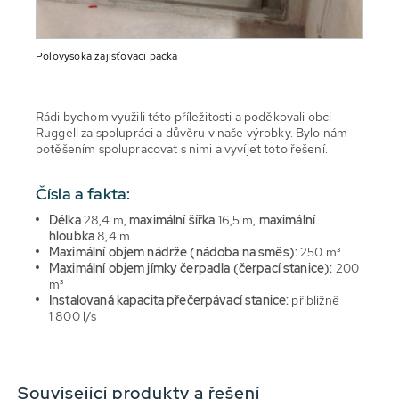
Polovysoká zajišťovací páčka
Rádi bychom využili této příležitosti a poděkovali obci
Ruggell za spolupráci a důvěru v naše výrobky. Bylo nám
potěšením spolupracovat s nimi a vyvíjet toto řešení.
Čísla a fakta:
Délka
28,4 m,
maximální šířka
16,5 m,
maximální
hloubka
8,4 m
Maximální objem nádrže (nádoba na směs):
250 m³
Maximální objem jímky čerpadla (čerpací stanice):
200
m³
Instalovaná kapacita přečerpávací stanice:
přibližně
1 800 l/s
Související produkty a řešení