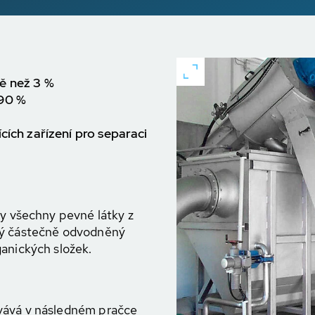
ě než 3 %
 90 %
cích zařízení pro separaci
ky všechny pevné látky z
ný částečně odvodněný
ganických složek.
vává v následném pračce