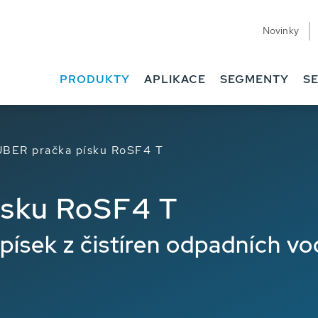
Novinky
hody
Ke stažení
PRODUKTY
APLIKACE
SEGMENTY
SE
BER pračka písku RoSF4 T
ísku RoSF4 T
ísek z čistíren odpadních vo