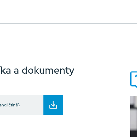
íka a dokumenty
ngličtině)