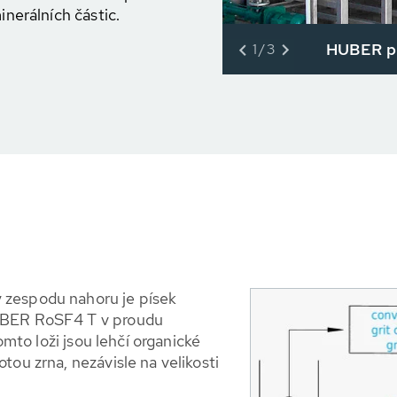
inerálních částic.
HUBER pr
1/3
 zespodu nahoru je písek
HUBER RoSF4 T v proudu
tomto loži jsou lehčí organické
tou zrna, nezávisle na velikosti