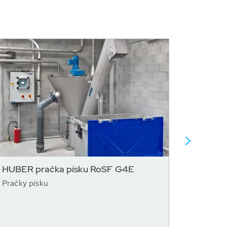
HUBER pračka písku RoSF G4E
HUBER 
Pračky písku
Kruhové 