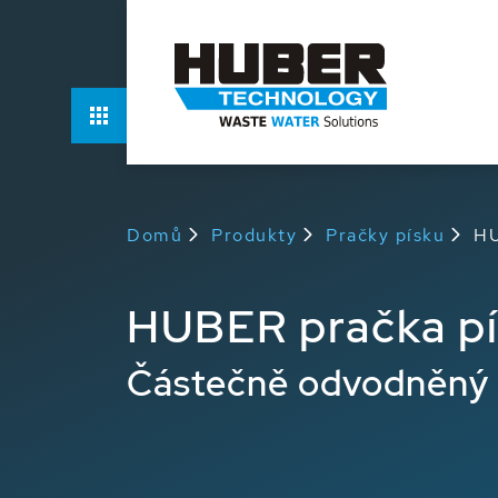
Funkce
Vý
Domů
Produkty
Pračky písku
HU
HUBER pračka p
Částečně odvodněný p