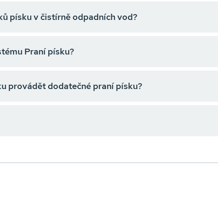
ků písku v čistírně odpadních vod?
stému Praní písku?
ku provádět dodatečné praní písku?