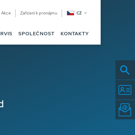
Akce
Zařízení k pronájmu
CZ
FAQ
Související
RVIS
SPOLEČNOST
KONTAKTY
d