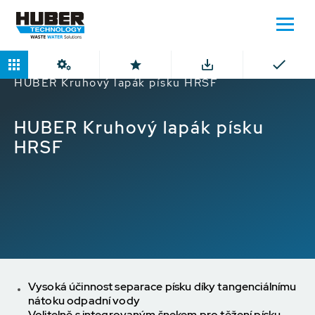
Domů
Produkty
Kruhové lapáky písku
HUBER Kruhový lapák písku HRSF
HUBER Kruhový lapák písku
HRSF
Vysoká účinnost separace písku díky tangenciálnímu
nátoku odpadní vody
Volitelně s integrovaným šnekem pro těžení písku