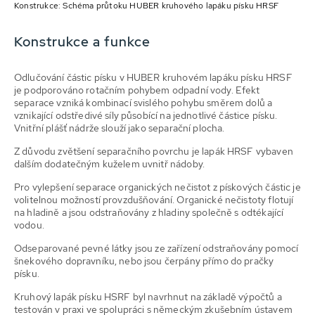
Konstrukce: Schéma průtoku HUBER kruhového lapáku písku HRSF
Konstrukce a funkce
Odlučování částic písku v HUBER kruhovém lapáku písku HRSF
je podporováno rotačním pohybem odpadní vody. Efekt
separace vzniká kombinací svislého pohybu směrem dolů a
vznikající odstředivé síly působící na jednotlivé částice písku.
Vnitřní plášť nádrže slouží jako separační plocha.
Z důvodu zvětšení separačního povrchu je lapák HRSF vybaven
dalším dodatečným kuželem uvnitř nádoby.
Pro vylepšení separace organických nečistot z pískových částic je
volitelnou možností provzdušňování. Organické nečistoty flotují
na hladině a jsou odstraňovány z hladiny společně s odtékající
vodou.
Odseparované pevné látky jsou ze zařízení odstraňovány pomocí
šnekového dopravníku, nebo jsou čerpány přímo do pračky
písku.
Kruhový lapák písku HSRF byl navrhnut na základě výpočtů a
testován v praxi ve spolupráci s německým zkušebním ústavem