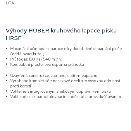
LGA.
Výhody HUBER kruhového lapače písku
HRSF
Maximální účinnost separace díky dodatečné separační ploše
(oddělovací kužel)
Průtok až 150 l/s (540 m³/h)
Kompaktní prostorově úsporná jednotka
Uzavřená konstrukce, zabraňující šíření zápachu
Vyrobeno kompletně z nerezové oceli pro vysokou odolnost
proti korozi
Volitelně s integrovaným šnekovým dopravníkem písku
Volitelně se separací plovoucích nečistot a provzdušňováním