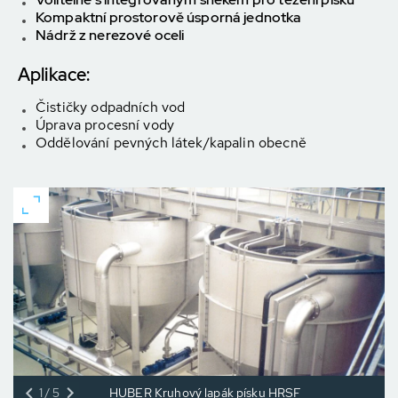
Kompaktní prostorově úsporná jednotka
Nádrž z nerezové oceli
Aplikace:
Čističky odpadních vod
Úprava procesní vody
Oddělování pevných látek/kapalin obecně
1/5
HUBER Kruhový lapák písku HRSF