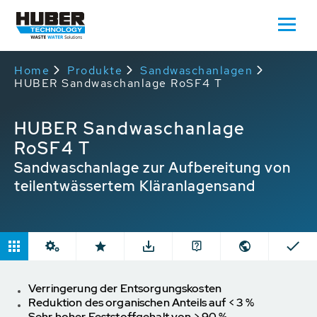
Home
Produkte
Sandwaschanlagen
HUBER Sandwaschanlage RoSF4 T
HUBER Sandwaschanlage
RoSF4 T
Sandwaschanlage zur Aufbereitung von
teilentwässertem Kläranlagensand
Verringerung der Entsorgungskosten
Reduktion des organischen Anteils auf < 3 %
Sehr hoher Feststoffgehalt von > 90 %