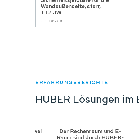
Wandaußenseite, starr,
TT2.JW
Jalousien
ERFAHRUNGSBERICHTE
HUBER Lösungen im E
BER saniert zwei
Der Rechenraum und E-
llenbehälter
Raum sind durch HUBER-