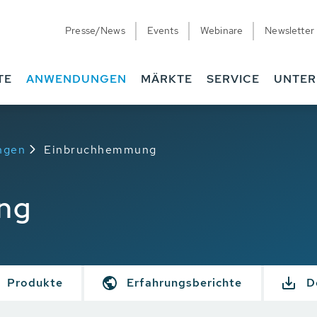
Presse/News
Events
Webinare
Newsletter
TE
ANWENDUNGEN
MÄRKTE
SERVICE
UNTE
ngen
Einbruchhemmung
ng
Produkte
Erfahrungsberichte
D