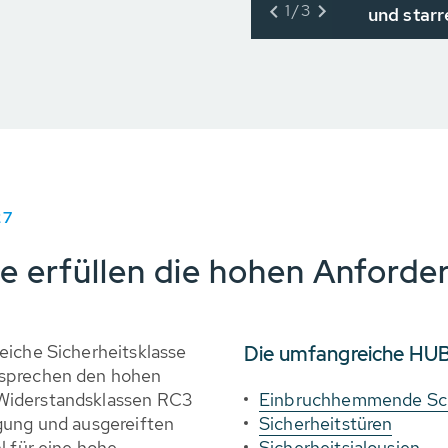
1/3
und starr
7
e erfüllen die hohen Anford
eiche Sicherheitsklasse
Die umfangreiche HUB
tsprechen den hohen
Widerstandsklassen RC3
Einbruchhemmende Sc
gung und ausgereiften
Sicherheitstüren
l für eine hohe
Sicherheitsjalousien