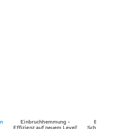
en
Einbruchhemmung -
Einbruchhem
e
Effizienz auf neuem Level!
Schachtabdecku