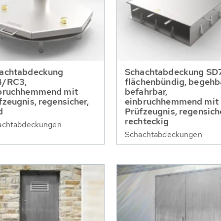
achtabdeckung
Schachtabdeckung SD7
4/RC3,
flächenbündig, begehb
bruchhemmend mit
befahrbar,
fzeugnis, regensicher,
einbruchhemmend mit
d
Prüfzeugnis, regensiche
rechteckig
achtabdeckungen
Schachtabdeckungen