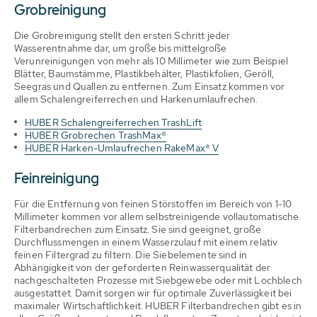
Grobreinigung
Die Grobreinigung stellt den ersten Schritt jeder
Wasserentnahme dar, um große bis mittelgroße
Verunreinigungen von mehr als 10 Millimeter wie zum Beispiel
Blätter, Baumstämme, Plastikbehälter, Plastikfolien, Geröll,
Seegras und Quallen zu entfernen. Zum Einsatz kommen vor
allem Schalengreiferrechen und Harkenumlaufrechen.
HUBER Schalengreiferrechen TrashLift
HUBER Grobrechen TrashMax®
HUBER Harken-Umlaufrechen RakeMax® V
Feinreinigung
Für die Entfernung von feinen Störstoffen im Bereich von 1-10
Millimeter kommen vor allem selbstreinigende vollautomatische
Filterbandrechen zum Einsatz. Sie sind geeignet, große
Durchflussmengen in einem Wasserzulauf mit einem relativ
feinen Filtergrad zu filtern. Die Siebelemente sind in
Abhängigkeit von der geforderten Reinwasserqualität der
nachgeschalteten Prozesse mit Siebgewebe oder mit Lochblech
ausgestattet. Damit sorgen wir für optimale Zuverlässigkeit bei
maximaler Wirtschaftlichkeit. HUBER Filterbandrechen gibt es in