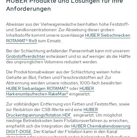
HUBER Produkte und Lösungen für Ihre
Anforderungen
Abwässer aus der Viehwagenwäsche beinhalten hohe Feststoff-
und Sandkonzentrationen: Zur Absiebung dieser groben
Inhaltsstoffe kommt unsere zuverlässige
HUBER Siebschnecken
ROTAMAT® Ro9
zum Einsatz.
Bei der Schlachtung anfallender Panseninhalt kann mit unserem
Grobstoffverdichter
entwässert und so auf weniger als die Hälfte
des ursprünglichen Volumens reduziert werden.
Die Produktionsabwässer aus der Schlachtung weisen hohe
Gehalte an Blut, Fetten und Fleischreststoffen auf. Zur
Abtrennung werden unsere robusten, 1000-fach bewährten
HUBER Siebanlagen ROTAMAT®
oder
HUBER
Harkenumlaufrechen RakeMax®
eingesetzt.
Zur vollständigen Entfernung von Fetten und Feststoffen, sowie
zur Reduktion der CSB-Werte wird eine
HUBER
Druckentspannungsflotation HDF
eingesetzt. Um möglichst
niedrige Betriebskosten beim Flotationsverfahren zu erreichen,
empfiehlt sich die Integration der
HUBER Chemikaliendosierung
DIGIT-DOSE
. Der Klarlauf der Flotation kann in den Kanal
abgeleitet oder einer weitergehenden biologischen Behandlung