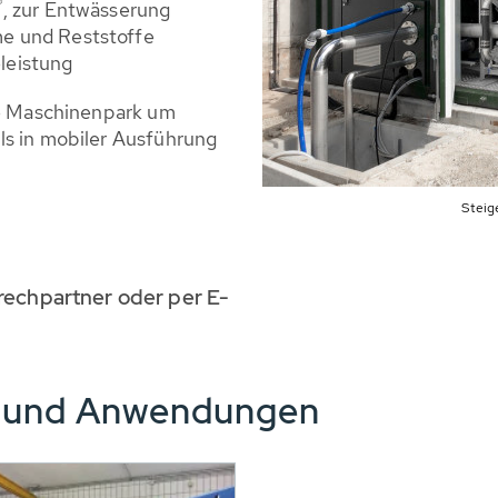
®
, zur Entwässerung
me und Reststoffe
leistung
ene Maschinenpark um
ls in mobiler Ausführung
Steig
echpartner oder per E-
e und Anwendungen