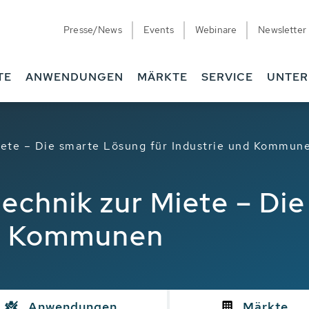
Presse/News
Events
Webinare
Newsletter
TE
ANWENDUNGEN
MÄRKTE
SERVICE
UNTE
ete – Die smarte Lösung für Industrie und Kommun
chnik zur Miete – Di
nd Kommunen
Anwendungen
Märkte