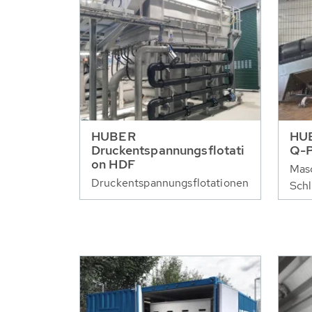
HUBER
HUB
Druckentspannungsflotati
Q-
on HDF
Masc
Druckentspannungsflotationen
Sch