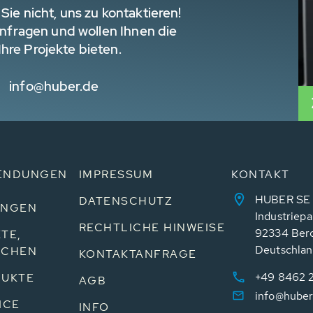
Sie nicht, uns zu kontaktieren!
 Anfragen und wollen Ihnen die
hre Projekte bieten.
info@huber.de
ENDUNGEN
IMPRESSUM
KONTAKT
HUBER SE
DATENSCHUTZ
UNGEN
Industriepa
RECHTLICHE HINWEISE
92334 Ber
TE,
Deutschla
NCHEN
KONTAKTANFRAGE
+49 8462 
UKTE
AGB
info@huber
ICE
INFO