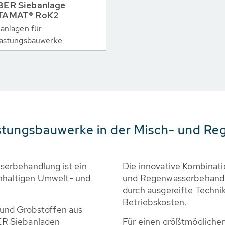
ER Siebanlage
TAMAT® RoK2
anlagen für
lastungsbauwerke
astungsbauwerke in der Misch- und R
erbehandlung ist ein
Die innovative Kombinat
chhaltigen Umwelt- und
und Regenwasserbehandlu
durch ausgereifte Technik
Betriebskosten.
und Grobstoffen aus
ER Siebanlagen
Für einen größtmöglichen