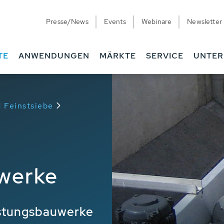
Presse/News
Events
Webinare
Newsletter
TE
ANWENDUNGEN
MÄRKTE
SERVICE
UNTE
 Feinstsiebe
werke
astungsbauwerke