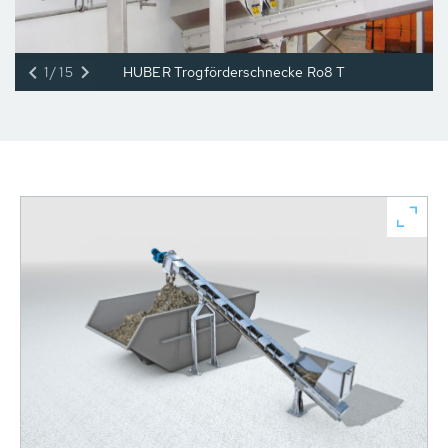
1/15
HUBER Trogförderschnecke Ro8 T