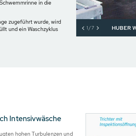
 Schwemmrinne in die
e zugeführt wurde, wird
HUBER W
1/7
üllt und ein Waschzyklus
ch Intensivwäsche
eugten hohen Turbulenzen und