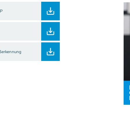
HP
ißerkennung