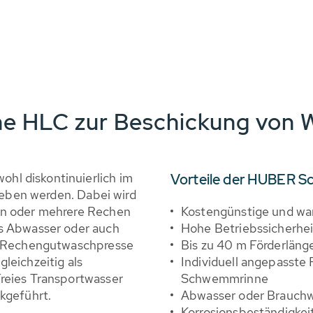
 HLC zur Beschickung von 
l diskontinuierlich im
Vorteile der HUBER 
ieben werden. Dabei wird
en oder mehrere Rechen
Kostengünstige und w
s Abwasser oder auch
Hohe Betriebssicherhei
e Rechengutwaschpresse
Bis zu 40 m Förderläng
leichzeitig als
Individuell angepasste 
reies Transportwasser
Schwemmrinne
kgeführt.
Abwasser oder Brauchwa
Korrosionsbeständigkei