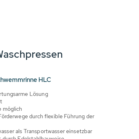
Waschpressen
Schwemmrinne HLC
artungsarme Lösung
t
e möglich
Förderwege durch flexible Führung der
sser als Transportwasser einsetzbar
t durch Edelstahlbauweise