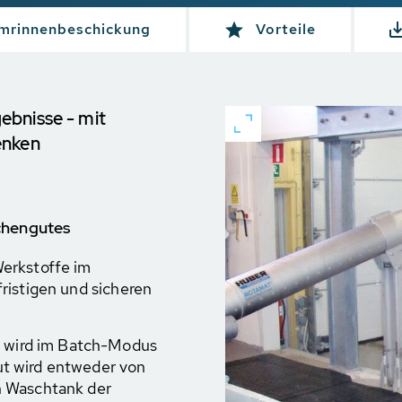
rinnenbeschickung
Vorteile
ebnisse - mit
enken
chengutes
erkstoffe im
ristigen und sicheren
wird im Batch-Modus
t wird entweder von
n Waschtank der