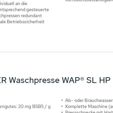
iduell an die
entsprechend gesteuerte
schpressen redundant
le Betriebssicherheit
BER Waschpresse WAP® SL HP
Ab- oder Brauchwasser
engutes: 20 mg BSB5 / g
Komplette Maschine (a
Pressschnecke mit Har