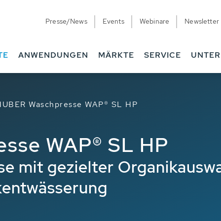
Presse/News
Events
Webinare
Newsletter
TE
ANWENDUNGEN
MÄRKTE
SERVICE
UNTE
HUBER Waschpresse WAP® SL HP
esse WAP® SL HP
e mit gezielter Organikausw
kentwässerung