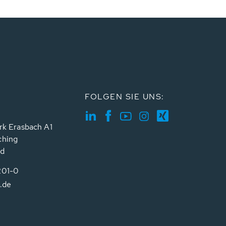
FOLGEN SIE UNS:
rk Erasbach A1
ching
nd
201-0
.de