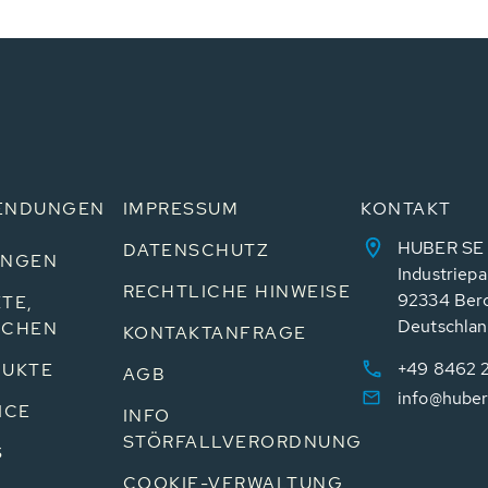
ENDUNGEN
IMPRESSUM
KONTAKT
HUBER SE
DATENSCHUTZ
UNGEN
Industriepa
RECHTLICHE HINWEISE
92334 Ber
TE,
Deutschla
NCHEN
KONTAKTANFRAGE
+49 8462 
UKTE
AGB
info@huber
ICE
INFO
STÖRFALLVERORDNUNG
S
COOKIE-VERWALTUNG