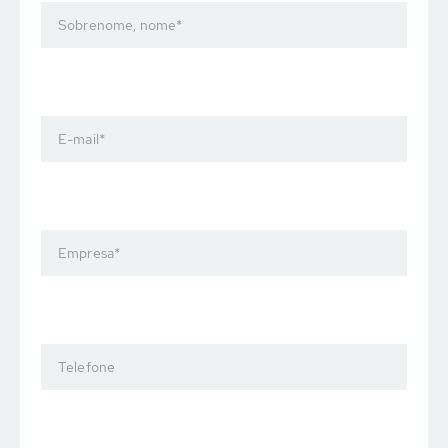
Sobrenome, nome
*
E-mail
*
Empresa
*
Telefone