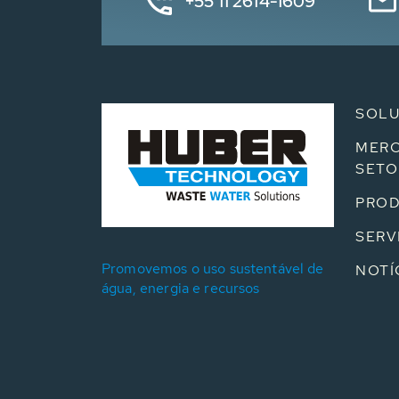
+55 11 2614-1609
SOL
MERC
SETO
PRO
SERV
Promovemos o uso sustentável de
NOTÍ
água, energia e recursos