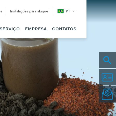
os
Instalações para aluguel
PT
SERVIÇO
EMPRESA
CONTATOS