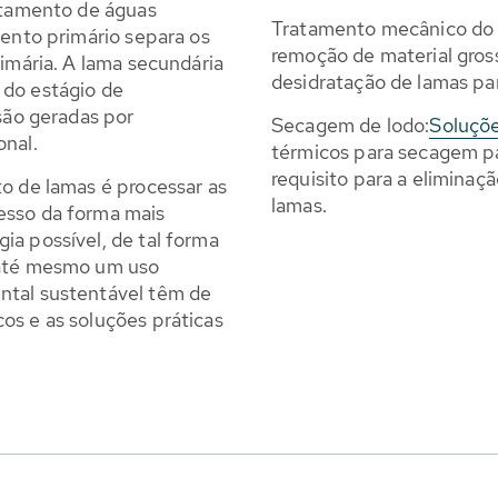
ratamento de águas
Tratamento mecânico do 
mento primário separa os
remoção de material gros
rimária. A lama secundária
desidratação de lamas par
 do estágio de
 são geradas por
Secagem de lodo:
Soluçõ
onal.
térmicos para secagem pa
requisito para a elimina
to de lamas é processar as
lamas.
esso da forma mais
ia possível, de tal forma
 até mesmo um uso
ntal sustentável têm de
os e as soluções práticas