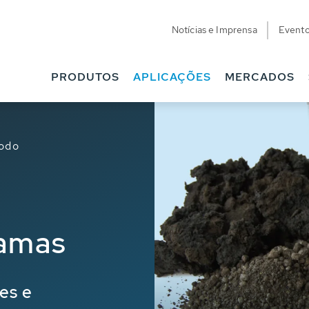
Notícias e Imprensa
Event
PRODUTOS
APLICAÇÕES
MERCADOS
lodo
lamas
es e