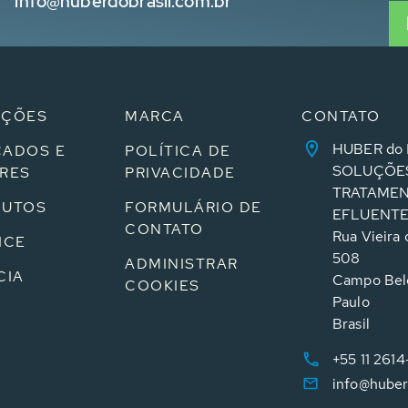
info@huberdobrasil.com.br
UÇÕES
MARCA
CONTATO
HUBER do 
ADOS E
POLÍTICA DE
SOLUÇÕE
RES
PRIVACIDADE
TRATAMEN
DUTOS
FORMULÁRIO DE
EFLUENT
CONTATO
Rua Vieira d
ICE
508
ADMINISTRAR
CIA
Campo Bel
COOKIES
Paulo
Brasil
+55 11 261
info@huber