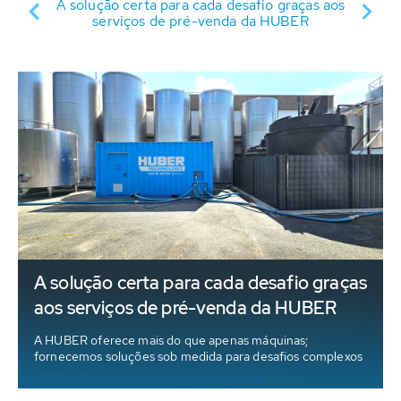
es
A solução certa para cada desafio graças aos
E
serviços de pré-venda da HUBER
A solução certa para cada desafio graças
aos serviços de pré-venda da HUBER
s
A HUBER oferece mais do que apenas máquinas;
fornecemos soluções sob medida para desafios complexos