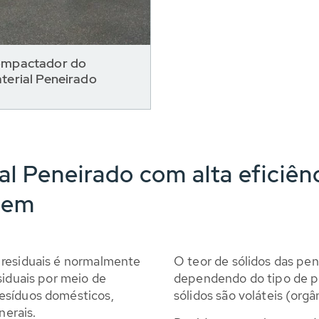
mpactador do
terial Peneirado
l Peneirado com alta eficiên
gem
 residuais é normalmente
O teor de sólidos das pen
siduais por meio de
dependendo do tipo de 
esíduos domésticos,
sólidos são voláteis (orgâ
nerais.