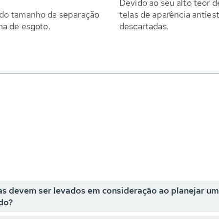
Devido ao seu alto teor 
 do tamanho da separação
telas de aparência anties
ma de esgoto.
descartadas.
cas devem ser levados em consideração ao planejar um
do?