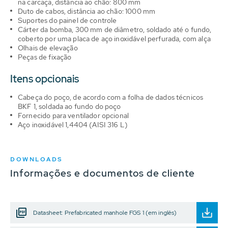
na carcaça, distância ao chão: 800 mm
Duto de cabos, distância ao chão: 1000 mm
Suportes do painel de controle
Cárter da bomba, 300 mm de diâmetro, soldado até o fundo,
coberto por uma placa de aço inoxidável perfurada, com alça
Olhais de elevação
Peças de fixação
Itens opcionais
Cabeça do poço, de acordo com a folha de dados técnicos
BKF 1, soldada ao fundo do poço
Fornecido para ventilador opcional
Aço inoxidável 1,4404 (AISI 316 L)
DOWNLOADS
Informações e documentos de cliente
Datasheet: Prefabricated manhole FGS 1 (em inglês)