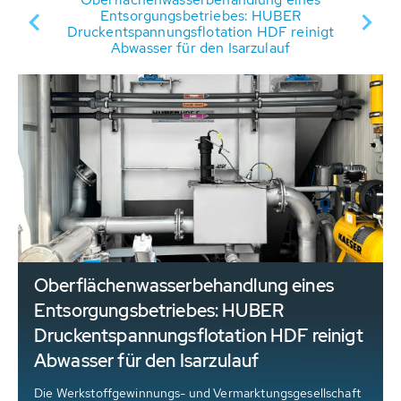
R-
Entsorgungsbetriebes: HUBER
en
Druckentspannungsflotation HDF reinigt
sm
Abwasser für den Isarzulauf
Oberflächenwasserbehandlung eines
n
Entsorgungsbetriebes: HUBER
Druckentspannungsflotation HDF reinigt
Abwasser für den Isarzulauf
Die Werkstoffgewinnungs- und Vermarktungsgesellschaft