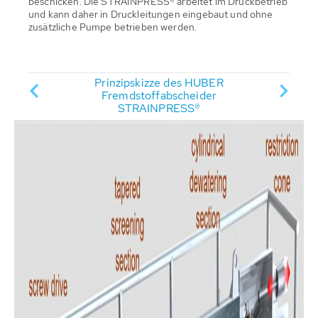
beschicken. Die STRAINPRESS® arbeitet im Druckbetrieb
und kann daher in Druckleitungen eingebaut und ohne
zusätzliche Pumpe betrieben werden.
age mit
Prinzipskizze des HUBER
Drei S
 und
Fremdstoffabscheider
auf 
STRAINPRESS®
Schalts