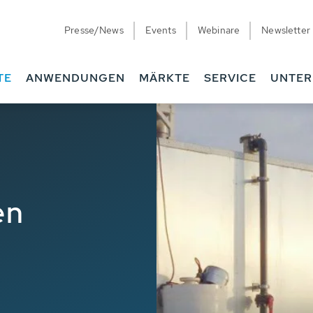
Presse/News
Events
Webinare
Newsletter
TE
ANWENDUNGEN
MÄRKTE
SERVICE
UNTE
en