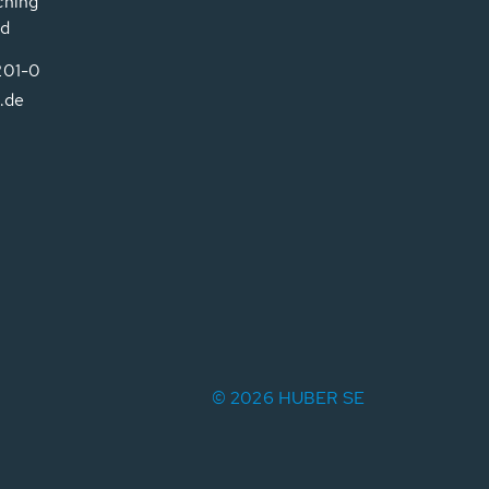
ching
nd
201-0
.de
© 2026 HUBER SE