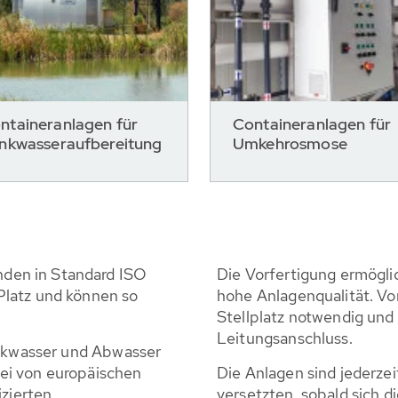
ntaineranlagen für
Containeranlagen für
inkwasseraufbereitung
Umkehrosmose
den in Standard ISO
Die Vorfertigung ermöglic
Platz und können so
hohe Anlagenqualität. Vo
Stellplatz notwendig und
Leitungsanschluss.
inkwasser und Abwasser
ei von europäischen
Die Anlagen sind jederzei
izierten
versetzten, sobald sich 