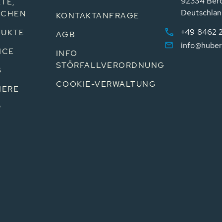
92334 Ber
TE,
Deutschla
NCHEN
KONTAKTANFRAGE
+49 8462 
UKTE
AGB
info@huber
ICE
INFO
STÖRFALLVERORDNUNG
S
COOKIE-VERWALTUNG
IERE
P