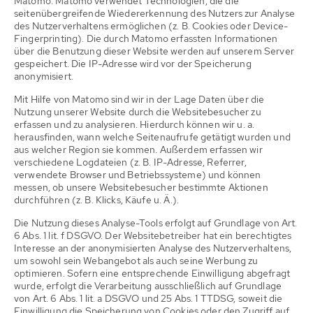
Matomo. Matomo verwendet Technologien, die die
seitenübergreifende Wiedererkennung des Nutzers zur Analyse
des Nutzerverhaltens ermöglichen (z. B. Cookies oder Device-
Fingerprinting). Die durch Matomo erfassten Informationen
über die Benutzung dieser Website werden auf unserem Server
gespeichert. Die IP-Adresse wird vor der Speicherung
anonymisiert.
Mit Hilfe von Matomo sind wir in der Lage Daten über die
Nutzung unserer Website durch die Websitebesucher zu
erfassen und zu analysieren. Hierdurch können wir u. a.
herausfinden, wann welche Seitenaufrufe getätigt wurden und
aus welcher Region sie kommen. Außerdem erfassen wir
verschiedene Logdateien (z. B. IP-Adresse, Referrer,
verwendete Browser und Betriebssysteme) und können
messen, ob unsere Websitebesucher bestimmte Aktionen
durchführen (z. B. Klicks, Käufe u. Ä.).
Die Nutzung dieses Analyse-Tools erfolgt auf Grundlage von Art.
6 Abs. 1 lit. f DSGVO. Der Websitebetreiber hat ein berechtigtes
Interesse an der anonymisierten Analyse des Nutzerverhaltens,
um sowohl sein Webangebot als auch seine Werbung zu
optimieren. Sofern eine entsprechende Einwilligung abgefragt
wurde, erfolgt die Verarbeitung ausschließlich auf Grundlage
von Art. 6 Abs. 1 lit. a DSGVO und 25 Abs. 1 TTDSG, soweit die
Einwilligung die Speicherung von Cookies oder den Zugriff auf