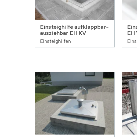
Einsteighilfe aufklappbar-
Ein
ausziehbar EH KV
EH
Einsteighilfen
Eins