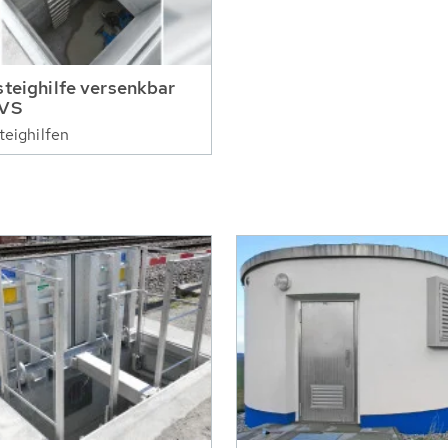
steighilfe versenkbar
 VS
teighilfen