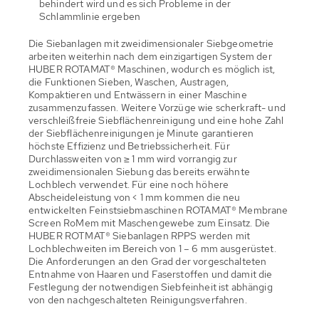
behindert wird und es sich Probleme in der
Schlammlinie ergeben
Die Siebanlagen mit zweidimensionaler Siebgeometrie
arbeiten weiterhin nach dem einzigartigen System der
HUBER ROTAMAT® Maschinen, wodurch es möglich ist,
die Funktionen Sieben, Waschen, Austragen,
Kompaktieren und Entwässern in einer Maschine
zusammenzufassen. Weitere Vorzüge wie scherkraft- und
verschleißfreie Siebflächenreinigung und eine hohe Zahl
der Siebflächenreinigungen je Minute garantieren
höchste Effizienz und Betriebssicherheit. Für
Durchlassweiten von ≥ 1 mm wird vorrangig zur
zweidimensionalen Siebung das bereits erwähnte
Lochblech verwendet. Für eine noch höhere
Abscheideleistung von < 1 mm kommen die neu
entwickelten Feinstsiebmaschinen ROTAMAT® Membrane
Screen RoMem mit Maschengewebe zum Einsatz. Die
HUBER ROTMAT® Siebanlagen RPPS werden mit
Lochblechweiten im Bereich von 1 – 6 mm ausgerüstet.
Die Anforderungen an den Grad der vorgeschalteten
Entnahme von Haaren und Faserstoffen und damit die
Festlegung der notwendigen Siebfeinheit ist abhängig
von den nachgeschalteten Reinigungsverfahren.