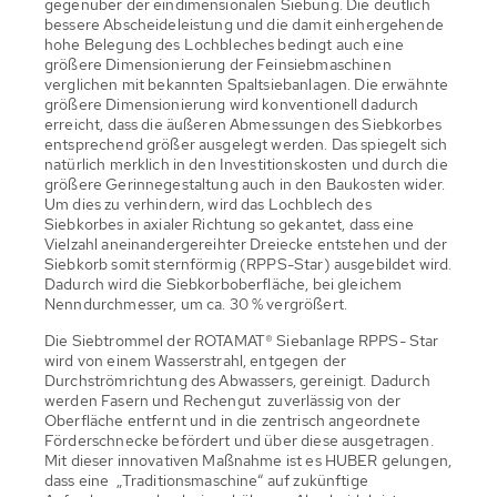
gegenüber der eindimensionalen Siebung. Die deutlich
bessere Abscheideleistung und die damit einhergehende
hohe Belegung des Lochbleches bedingt auch eine
größere Dimensionierung der Feinsiebmaschinen
verglichen mit bekannten Spaltsiebanlagen. Die erwähnte
größere Dimensionierung wird konventionell dadurch
erreicht, dass die äußeren Abmessungen des Siebkorbes
entsprechend größer ausgelegt werden. Das spiegelt sich
natürlich merklich in den Investitionskosten und durch die
größere Gerinnegestaltung auch in den Baukosten wider.
Um dies zu verhindern, wird das Lochblech des
Siebkorbes in axialer Richtung so gekantet, dass eine
Vielzahl aneinandergereihter Dreiecke entstehen und der
Siebkorb somit sternförmig (RPPS-Star) ausgebildet wird.
Dadurch wird die Siebkorboberfläche, bei gleichem
Nenndurchmesser, um ca. 30 % vergrößert.
Die Siebtrommel der ROTAMAT® Siebanlage RPPS- Star
wird von einem Wasserstrahl, entgegen der
Durchströmrichtung des Abwassers, gereinigt. Dadurch
werden Fasern und Rechengut zuverlässig von der
Oberfläche entfernt und in die zentrisch angeordnete
Förderschnecke befördert und über diese ausgetragen.
Mit dieser innovativen Maßnahme ist es HUBER gelungen,
dass eine „Traditionsmaschine“ auf zukünftige