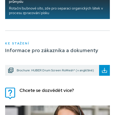
průmyslu
Rotační bubnové síto, zde pro separaci organických látek v
procesu zpracování písku
KE STAŽENÍ
Informace pro zákazníka a dokumenty
Brochure: HUBER Drum Screen RoMesh® (v angličtině)
Chcete se dozvědět více?