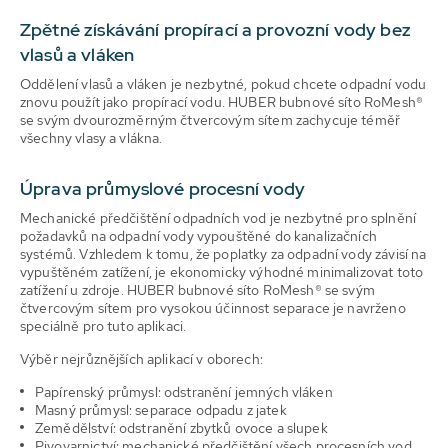
Zpětné získávání propírací a provozní vody bez
vlasů a vláken
Oddělení vlasů a vláken je nezbytné, pokud chcete odpadní vodu
znovu použít jako propírací vodu. HUBER bubnové síto RoMesh®
se svým dvourozměrným čtvercovým sítem zachycuje téměř
všechny vlasy a vlákna.
Úprava průmyslové procesní vody
Mechanické předčištění odpadních vod je nezbytné pro splnění
požadavků na odpadní vody vypouštěné do kanalizačních
systémů. Vzhledem k tomu, že poplatky za odpadní vody závisí na
vypuštěném zatížení, je ekonomicky výhodné minimalizovat toto
zatížení u zdroje. HUBER bubnové síto RoMesh® se svým
čtvercovým sítem pro vysokou účinnost separace je navrženo
speciálně pro tuto aplikaci.
Výběr nejrůznějších aplikací v oborech:
Papírenský průmysl: odstranění jemných vláken
Masný průmysl: separace odpadu z jatek
Zemědělství: odstranění zbytků ovoce a slupek
Pivovarnictví: mechanické předčištění všech procesních vod