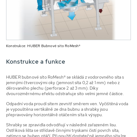
Konstrukce: HUBER Bubnové síto RoMesh®
Konstrukce a funkce
HUBER bubnové síto RoMesh® se skládá z vodorovného síta s
jemnými čtvercovými oky (jemnost síta 0,2 až 1 mm) nebo z
děrovaného plechu (perforace 2 až 3 mm). Díky
dvourozměrnému efektu odstraňuje síto velmi jemné částice.
Odpadní voda proudí sítem zevnitř směrem ven. Vyčištěná voda
je vypouštěna vertikálně ze dna bubnu a shrabky jsou
přepravovány horizontálně otáčením síta k výsypu.
Shrabky se zpravidla odvodňují v následně zařazeném lisu.
Ostřiková lišta se střídavě činnými tryskami čistí povrch síta,
zatímco se buben otáčí. Při použití dostatečně jemného síta lze