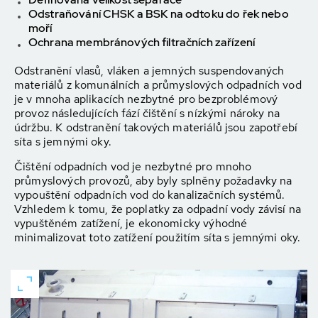
Odstraňování CHSK a BSK na odtoku do řek nebo
moří
Ochrana membránových filtračních zařízení
Odstranění vlasů, vláken a jemných suspendovaných
materiálů z komunálních a průmyslových odpadních vod
je v mnoha aplikacích nezbytné pro bezproblémový
provoz následujících fází čištění s nízkými nároky na
údržbu. K odstranění takových materiálů jsou zapotřebí
síta s jemnými oky.
Čištění odpadních vod je nezbytné pro mnoho
průmyslových provozů, aby byly splněny požadavky na
vypouštění odpadních vod do kanalizačních systémů.
Vzhledem k tomu, že poplatky za odpadní vody závisí na
vypuštěném zatížení, je ekonomicky výhodné
minimalizovat toto zatížení použitím síta s jemnými oky.