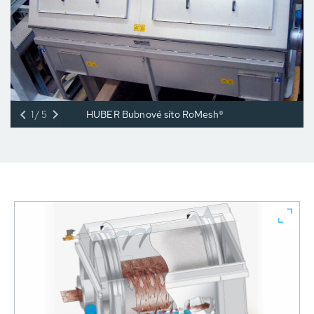
1/5
HUBER Bubnové síto RoMesh®