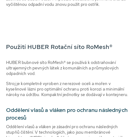
vyčištěnou odpadní vodu znovu použít pro ostřik.
Použití HUBER Rotační síto RoMesh®
HUBER bubnové síto RoMesh® se používá k odstraňování
ultrajemných pevných látek z komunálních a průmyslových
odpadních vod.
Stroj je kompletně vyroben z nerezové oceli a mořen v
kyselinové lázni pro optimální ochranu proti korozi a minimální
nároky na údržbu. Kompaktní jednotky se dodávají v kontejneru.
Oddělení vlasů a vláken pro ochranu následných
procesů
Oddělení vlasů a vláken je zásadní pro ochranu následných
stupňů čištění. V technologiích, jako jsou membránové