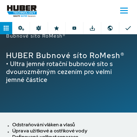
Domů
Produkty
Ultra jemná síta
HUBER
Bubnové síto RoMesh®
HUBER Bubnové síto RoMesh®
• Ultra jemné rotační bubnové síto s
dvourozměrným cezením pro velmi
jemné částice
Odstraňování vláken a vlasů
Úprava užitkové a ostřikové vody
Definovaná velikost separace