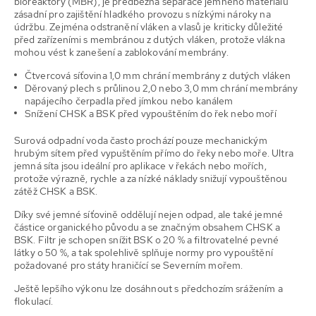
bioreaktory (MBR), je předběžná separace jemného materiálu
zásadní pro zajištění hladkého provozu s nízkými nároky na
údržbu. Zejména odstranění vláken a vlasů je kriticky důležité
před zařízeními s membránou z dutých vláken, protože vlákna
mohou vést k zanešení a zablokování membrány.
Čtvercová síťovina 1,0 mm chrání membrány z dutých vláken
Děrovaný plech s průlinou 2,0 nebo 3,0 mm chrání membrány
napájecího čerpadla před jímkou nebo kanálem
Snížení CHSK a BSK před vypouštěním do řek nebo moří
Surová odpadní voda často prochází pouze mechanickým
hrubým sítem před vypuštěním přímo do řeky nebo moře. Ultra
jemná síta jsou ideální pro aplikace v řekách nebo mořích,
protože výrazně, rychle a za nízké náklady snižují vypouštěnou
zátěž CHSK a BSK.
Díky své jemné síťovině oddělují nejen odpad, ale také jemné
částice organického původu a se značným obsahem CHSK a
BSK. Filtr je schopen snížit BSK o 20 % a filtrovatelné pevné
látky o 50 %, a tak spolehlivě splňuje normy pro vypouštění
požadované pro státy hraničící se Severním mořem.
Ještě lepšího výkonu lze dosáhnout s předchozím srážením a
flokulací.