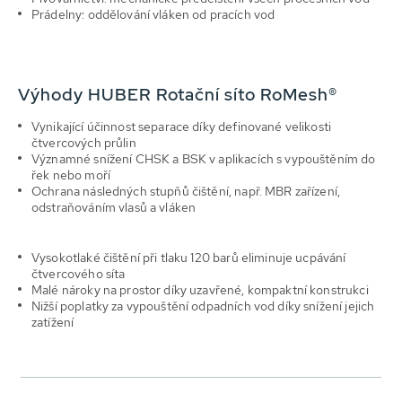
Prádelny: oddělování vláken od pracích vod
Výhody HUBER Rotační síto RoMesh®
Vynikající účinnost separace díky definované velikosti
čtvercových průlin
Významné snížení CHSK a BSK v aplikacích s vypouštěním do
řek nebo moří
Ochrana následných stupňů čištění, např. MBR zařízení,
odstraňováním vlasů a vláken
Vysokotlaké čištění při tlaku 120 barů eliminuje ucpávání
čtvercového síta
Malé nároky na prostor díky uzavřené, kompaktní konstrukci
Nižší poplatky za vypouštění odpadních vod díky snížení jejich
zatížení