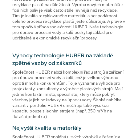
recyklace plastů na důležitosti. Výroba nových materiálů z
fosilních paliv je však často stále levnější než recyklace.
Tím je kvalita recyklovaného materiálu a hospodárnost
celého procesu recyklace plastů ještě důležitější. A právě v
tom spočívá přínos společnosti HUBER. Naše technologie
pro úpravu procesní vody a kalů poskytují základ pro
udržitelné a ekonomické recyklační procesy.
Výhody technologie HUBER na základě
zpětné vazby od zákazníků
Společnost HUBER nabízí komplexní řadu strojů a zařízení
pro úpravu procesní vody a kalů, což je velkou výhodou
oproti mnoha konkurentům. To je významná výhoda pro
projektanty, konzultanty a výrobce plastových strojů. Mají
jediné kontaktní místo, specialistu, který může pokrýt
všechny jejich požadavky na úpravu vody. Široká nabídka
variant v portfoliu HUBER umožňuje také vysokou
kapacitu pouze s jedním strojem (např. 350 m³/h na
flotační jednotku).
Nejvyšší kvalita a materiály
Společnost HUBER spoléhá u svých výrobků a řešení na