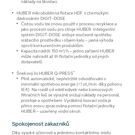
náklady na likvidaci.
HUBER mikrobublinná flotace HDF s chemickým
dávkováním DIGIT-DOSE
Čistou vodu lze znovu použít v procesu recyklace a
jako procesní vodu pro stroje HUBER. Inteligentní
systém DIGIT-DOSE snižuje současně spotřebu
srážecího prostředku i objem kalu – jasná výhoda
oproti konkurenčním produktům.
Kapacita nádrží: 150 m³/h – jedno zařízení HUBER
může nahradit až tři flotační jednotky od jiných
dodavatelů.
®
Šnekový lis HUBER Q-PRESS
Plně automatické, nepřetržité odvodňování s
minimální spotřebou energie (<1 ot./min. díky pohonu
IE4). Na rozdíl od odstředivek nebo komorových
filtračních lisů se výrazně snižují náklady na personál,
prostoje a opotřebení. Vyráběná lisovací voda je
přímo znovu zpracována pomocí flotační jednotky
HUBER – uzavřený vodní okruh.
Spokojenost zákazníků
Díky vysoké účinnosti a jedinému kontaktnímu místu