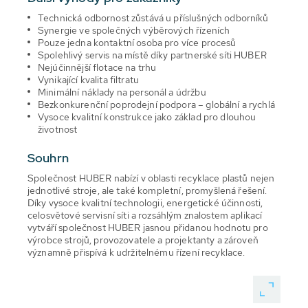
Technická odbornost zůstává u příslušných odborníků
Synergie ve společných výběrových řízeních
Pouze jedna kontaktní osoba pro více procesů
Spolehlivý servis na místě díky partnerské síti HUBER
Nejúčinnější flotace na trhu
Vynikající kvalita filtratu
Minimální náklady na personál a údržbu
Bezkonkurenční poprodejní podpora – globální a rychlá
Vysoce kvalitní konstrukce jako základ pro dlouhou
životnost
Souhrn
Společnost HUBER nabízí v oblasti recyklace plastů nejen
jednotlivé stroje, ale také kompletní, promyšlená řešení.
Díky vysoce kvalitní technologii, energetické účinnosti,
celosvětové servisní síti a rozsáhlým znalostem aplikací
vytváří společnost HUBER jasnou přidanou hodnotu pro
výrobce strojů, provozovatele a projektanty a zároveň
významně přispívá k udržitelnému řízení recyklace.