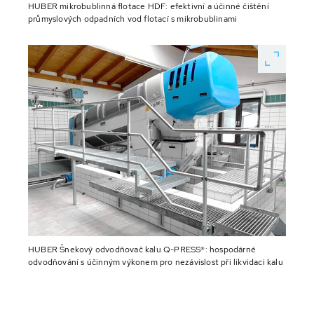
HUBER mikrobublinná flotace HDF: efektivní a účinné čištění
průmyslových odpadních vod flotací s mikrobublinami
HUBER Šnekový odvodňovač kalu Q-PRESS®: hospodárné
odvodňování s účinným výkonem pro nezávislost při likvidaci kalu