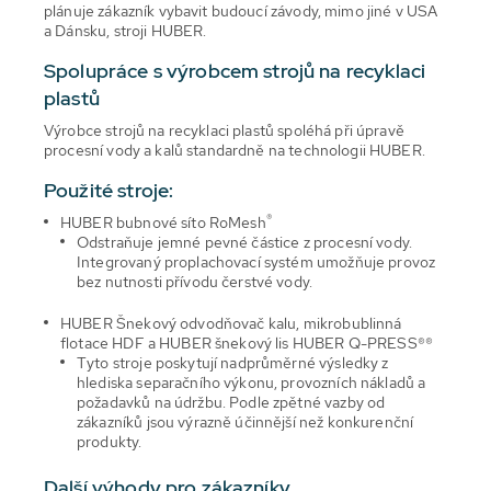
plánuje zákazník vybavit budoucí závody, mimo jiné v USA
a Dánsku, stroji HUBER.
Spolupráce s výrobcem strojů na recyklaci
plastů
Výrobce strojů na recyklaci plastů spoléhá při úpravě
procesní vody a kalů standardně na technologii HUBER.
Použité stroje:
®
HUBER bubnové síto RoMesh
Odstraňuje jemné pevné částice z procesní vody.
Integrovaný proplachovací systém umožňuje provoz
bez nutnosti přívodu čerstvé vody.
HUBER Šnekový odvodňovač kalu, mikrobublinná
flotace HDF a HUBER šnekový lis HUBER Q-PRESS®®
Tyto stroje poskytují nadprůměrné výsledky z
hlediska separačního výkonu, provozních nákladů a
požadavků na údržbu. Podle zpětné vazby od
zákazníků jsou výrazně účinnější než konkurenční
produkty.
Další výhody pro zákazníky