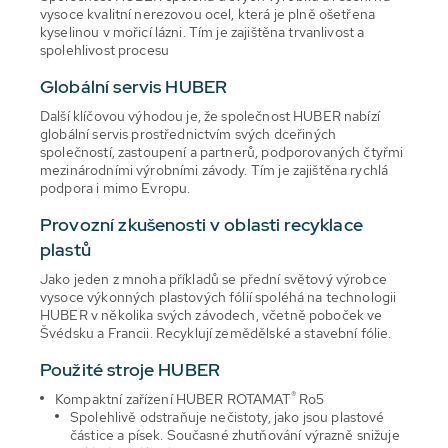
vysoce kvalitní nerezovou ocel, která je plně ošetřena
kyselinou v mořicí lázni. Tím je zajištěna trvanlivost a
spolehlivost procesu
Globální servis HUBER
Další klíčovou výhodou je, že společnost HUBER nabízí
globální servis prostřednictvím svých dceřiných
společností, zastoupení a partnerů, podporovaných čtyřmi
mezinárodními výrobními závody. Tím je zajištěna rychlá
podpora i mimo Evropu.
Provozní zkušenosti v oblasti recyklace
plastů
Jako jeden z mnoha příkladů se přední světový výrobce
vysoce výkonných plastových fólií spoléhá na technologii
HUBER v několika svých závodech, včetně poboček ve
Švédsku a Francii. Recyklují zemědělské a stavební fólie.
Použité stroje HUBER
®
Kompaktní zařízení HUBER ROTAMAT
Ro5
Spolehlivě odstraňuje nečistoty, jako jsou plastové
částice a písek. Současné zhutňování výrazně snižuje