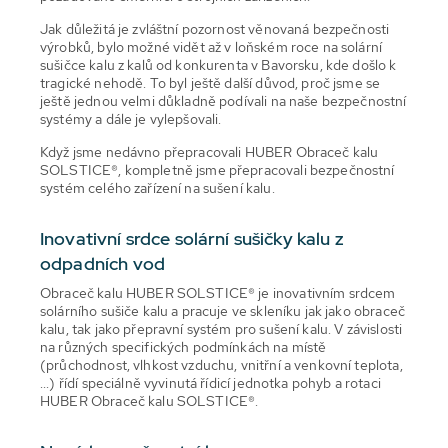
Jak důležitá je zvláštní pozornost věnovaná bezpečnosti
výrobků, bylo možné vidět až v loňském roce na solární
sušičce kalu z kalů od konkurenta v Bavorsku, kde došlo k
tragické nehodě. To byl ještě další důvod, proč jsme se
ještě jednou velmi důkladně podívali na naše bezpečnostní
systémy a dále je vylepšovali.
Když jsme nedávno přepracovali HUBER Obraceč kalu
SOLSTICE®, kompletně jsme přepracovali bezpečnostní
systém celého zařízení na sušení kalu.
Inovativní srdce solární sušičky kalu z
odpadních vod
Obraceč kalu HUBER SOLSTICE® je inovativním srdcem
solárního sušiče kalu a pracuje ve skleníku jak jako obraceč
kalu, tak jako přepravní systém pro sušení kalu. V závislosti
na různých specifických podmínkách na místě
(průchodnost, vlhkost vzduchu, vnitřní a venkovní teplota,
...) řídí speciálně vyvinutá řídicí jednotka pohyb a rotaci
HUBER Obraceč kalu SOLSTICE®.