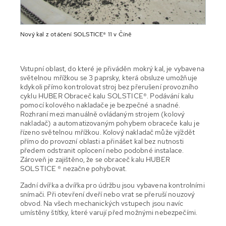
Nový kal z otáčení SOLSTICE® 11 v Číně
Vstupní oblast, do které je přiváděn mokrý kal, je vybavena
světelnou mřížkou se 3 paprsky, která obsluze umožňuje
kdykoli přímo kontrolovat stroj bez přerušení provozního
cyklu HUBER Obraceč kalu SOLSTICE®. Podávání kalu
pomocí kolového nakladače je bezpečné a snadné.
Rozhraní mezi manuálně ovládaným strojem (kolový
nakladač) a automatizovaným pohybem obraceče kalu je
řízeno světelnou mřížkou. Kolový nakladač může vjíždět
přímo do provozní oblasti a přinášet kal bez nutnosti
předem odstranit oplocení nebo podobné instalace.
Zároveň je zajištěno, že se obraceč kalu HUBER
SOLSTICE ® nezačne pohybovat.
Zadní dvířka a dvířka pro údržbu jsou vybavena kontrolními
snímači. Při otevření dveří nebo vrat se přeruší nouzový
obvod. Na všech mechanických vstupech jsou navíc
umístěny štítky, které varují před možnými nebezpečími.