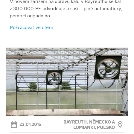
V novém zařízení na úpravu kalu v Bayreuthu se kal
z 300 000 PE odvodňuje a suší – plně automaticky,
pomocí odpadního...
Pokračovat ve čtení
BAYREUTH, NĚMECKO A
23.01.2015
LOMIANKI, POLSKO