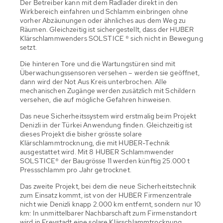
Der Betreiber kann mit dem Radlader direkt in den
Wirkbereich einfahren und Schlamm einbringen ohne
vorher Abzäunungen oder ähnliches aus dem Weg zu
Räumen. Gleichzeitig ist sichergestellt, dass der HUBER
Klärschlammwenders SOLSTICE ® sich nicht in Bewegung
setzt.
Die hinteren Tore und die Wartungstüren sind mit
Überwachungssensoren versehen – werden sie geöffnet,
dann wird der Not Aus Kreis unterbrochen. Alle
mechanischen Zugänge werden zusätzlich mit Schildern
versehen, die auf mögliche Gefahren hinweisen.
Das neue Sicherheitssystem wird erstmalig beim Projekt
Denizli in der Türkei Anwendung finden. Gleichzeitig ist
dieses Projekt die bisher grösste solare
Klärschlammtrocknung, die mit HUBER-Technik
ausgestattet wird. Mit 8 HUBER Schlammwender
SOLSTICE® der Baugrösse 11 werden künftig 25.000 t
Pressschlamm pro Jahr getrocknet.
Das zweite Projekt, bei dem die neue Sicherheitstechnik
zum Einsatz kommt, ist von der HUBER Firmenzentrale
nicht wie Denizli knapp 2.000 km entfernt, sondern nur 10
km: In unmittelbarer Nachbarschaft zum Firmenstandort
wird in Freystadt eine solare Klärschlammtrocknung