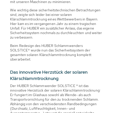
mit unseren Maschinen zu minimieren.
Wie wichtig diese sicherheitstechnischen Betrachtungen
sind, zeigte sich leider bei einer solaren
Klärschlammtrocknung eines Wettbewerbers in Bayern.
Hier kam es im vergangenen Jahr zu einem tragischen
Unfall. Für HUBER ein zusätzlicher Anlass, das eigene
Sicherheitssystem nochmals zu durchleuchten und weiter
zu verbessern.
Beim Redesign des HUBER Schlammwenders
SOLSTICE® wurde nun das Sicherheitssystem der
gesamten solaren Klärschlammtrocknung komplett
überarbeitet.
Das innovative Herzstück der solaren
Klärschlammtrocknung
Der HUBER Schlammwender SOLSTICE ® ist das
innovative Herzstück der solaren Klärschlammtrocknung:
Er fungiert im Glashaus sowohl als Wende- als auch
Transportvorrichtung für den zu trocknenden Schlamm.
Abhängig von den verschiedensten Randbedingungen
(Durchsatz, Luftfeuchtigkeit, Innen- und
Aussentemperatur,…) steuert die speziell entwickelte