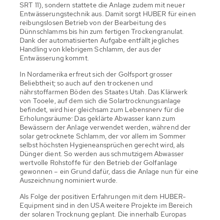
SRT 11), sondern stattete die Anlage zudem mit neuer
Entwässerungstechnik aus. Damit sorgt HUBER für einen
reibungslosen Betrieb von der Bearbeitung des
Dünnschlamms bis hin zum fertigen Trockengranulat.
Dank der automatisierten Aufgabe entfällt jegliches
Handling von klebrigem Schlamm, der aus der
Entwässerung kommt.
In Nordamerika erfreut sich der Golfsport grosser
Beliebtheit; so auch auf den trockenen und
nährstoffarmen Böden des Staates Utah. Das Klärwerk
von Tooele, auf dem sich die Solartrocknungsanlage
befindet, wird hier gleichsam zum Lebensnerv für die
Erholungsräume: Das geklärte Abwasser kann zum
Bewässern der Anlage verwendet werden, während der
solar getrocknete Schlamm, der vor allem im Sommer
selbst höchsten Hygieneansprüchen gerecht wird, als
Dünger dient. So werden aus schmutzigem Abwasser
wertvolle Rohstoffe für den Betrieb der Golfanlage
gewonnen – ein Grund dafür, dass die Anlage nun für eine
Auszeichnung nominiert wurde.
Als Folge der positiven Erfahrungen mit dem HUBER-
Equipment sind in den USA weitere Projekte im Bereich
der solaren Trocknung geplant. Die innerhalb Europas