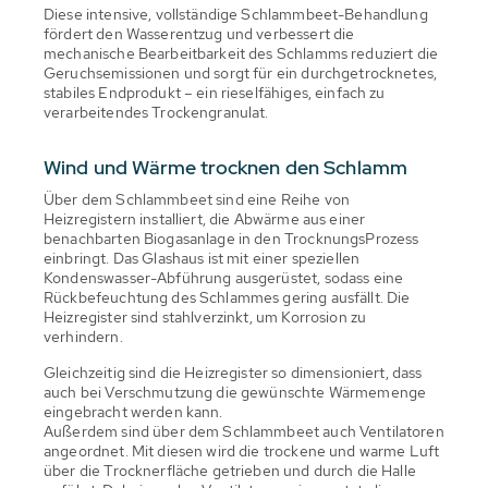
Diese intensive, vollständige Schlammbeet-Behandlung
fördert den Wasserentzug und verbessert die
mechanische Bearbeitbarkeit des Schlamms reduziert die
Geruchsemissionen und sorgt für ein durchgetrocknetes,
stabiles Endprodukt – ein rieselfähiges, einfach zu
verarbeitendes Trockengranulat.
Wind und Wärme trocknen den Schlamm
Über dem Schlammbeet sind eine Reihe von
Heizregistern installiert, die Abwärme aus einer
benachbarten Biogasanlage in den TrocknungsProzess
einbringt. Das Glashaus ist mit einer speziellen
Kondenswasser-Abführung ausgerüstet, sodass eine
Rückbefeuchtung des Schlammes gering ausfällt. Die
Heizregister sind stahlverzinkt, um Korrosion zu
verhindern.
Gleichzeitig sind die Heizregister so dimensioniert, dass
auch bei Verschmutzung die gewünschte Wärmemenge
eingebracht werden kann.
Außerdem sind über dem Schlammbeet auch Ventilatoren
angeordnet. Mit diesen wird die trockene und warme Luft
über die Trocknerfläche getrieben und durch die Halle