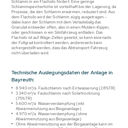
Schlamm in ein Flachsilo fördert. Eine geringe
Schlammspeicherhöhe ist vorteilhaft bei der Lagerung, da
Prozesse, die den Schlamm erwärmen, reduziert sind. Aus
dem Flachsilo wird der Schlamm zügig ausgetragen –
dabei kann der Schlamm mit dem Verladebalg das
Granulat entweder offen, also in einen Mulden-Kipper,
oder geschlossen in ein Silofahrzeug entladen. Das
Flachsilo ist auf Wäge-Zellen gesetzt, so kann einerseits
der Füllgrad kontrolliert werden, andererseits kann
sichergestellt werden, dass das Abtransport Fahrzeug
nicht überladen wird.
Technische Auslegungsdaten der Anlage in
Bayreuth:
8.940 m³/a Faulschlamm nach Entwässerung (28%TR)
3.340 m³/a Faulschlamm nach Solartrocknung
(75%TR)
5.600 m³/a Wasserverdampfung (inkl.
Abwärmenutzung aus Biogasanlage)
4.970 m³/a Wasserverdampfung (ohne
Abwärmenutzung aus Biogasanlage)
Ohne Abwärmenutzung aus der Biogasanlage kann im