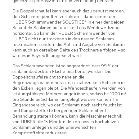
gleichzeitig intensiv mit Luft in Verbindung gebracht.
Die Doppelschaufel kann aber auch dazu genutzt werden,
den Schlamm gezielt zu verfahren – dabei nimmt der
HUBER Schlammwender SOLSTICE® in einer der beiden
Schaufeln Schlamm auf und stellt das Wendewerkzeug
horizontal. So kann der HUBER Schlammwender von
HUBER nicht nur trockenen in den nassen Schlamm
rückmischen, sondern die Auf- und Abgabe von Schlamm
kann auch an derselben Seite des Trockners erfolgen – so
wird es in Bayreuth umgesetzt wird.
Das Schlammwenden ist so angeordnet, dass 99 % der
schlammbedeckten Fläche bearbeitet werden. Die
Doppelschaufel reicht so nahe an die
Begrenzungsmauern heran, dass nahezu kein Schlamm in
den Ecken liegen bleibt. Die Wendeschaufeln werden von
leistungsfähigen Motoren angetrieben, sodass bis 1000 m³
pro Stunde an Schlamm umgelegt werden können. Im
Eingangsbereich, wo der Schlamm noch recht feucht ist
und Komposteffekte bei geringer Schlammbeet-
Behandlung starten können, kann die Maschinentechnik
von HUBER alle 15 Minuten den organisch hochaktiven
Schlamm umlegen und die unerwünschten
Komposteffekte reduzieren.