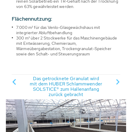
reinen Solarbetrieb ein TR-Gehalt nach der Trocknung
von 63% gewährleistet werden.
Flächennutzung:
7.000 m² für das Venlo-Glasgewächshaus mit
integrierter Abluftbehandlung
300 m² über 2 Stockwerke für das Maschinengebäude
mit Entwässerung, Chemieraum,
Wärmeübergabestation, Trockengranulat-Speicher
sowie den Schalt- und Steuerungsraum
Das getrocknete Granulat wird
Solar
der
mit dem HUBER Schlammwender
nach d
SOLSTICE® zum Hallenanfang
mit de
zurück gebracht