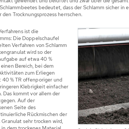
entakt gewendet und belüftet und zwar über die gesamt
Schlammbeetes bedeutet, dass der Schlamm sicher in ei
r den Trocknungsprozess herrschen.
rfahrens ist die
amms: Die Doppelschaufel
elten Verfahren von Schlamm
engranulat wird so der
Aufgabe auf etwa 40 %
 einen Bereich, bei dem
Aktivitäten zum Erliegen
 40 % TR offenporiger und
ingeren Klebrigkeit einfacher
. Das kommt vor allem der
tgegen. Auf der
ckenen Seite des
tinuierliche Rückmischen der
 Granulat sehr trocken wird,
, in dem trockenes Material