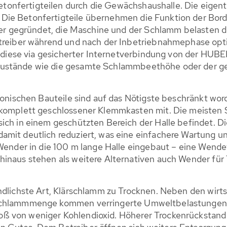
nfertigteilen durch die Gewächshaushalle. Die eigentl
Die Betonfertigteile übernehmen die Funktion der Bor
cher gegründet, die Maschine und der Schlamm belasten d
-treiber während und nach der Inbetriebnahmephase opt
st diese via gesicherter Internetverbindung von der HUB
ustände wie die gesamte Schlammbeethöhe oder der ger
tronischen Bauteile sind auf das Nötigste beschränkt wo
r komplett geschlossener Klemmkasten mit. Die meiste
ich in einem geschützten Bereich der Halle befindet. Di
amit deutlich reduziert, was eine einfachere Wartung u
-Wender in die 100 m lange Halle eingebaut – eine Wend
hinaus stehen als weitere Alternativen auch Wender für
ndlichste Art, Klärschlamm zu Trocknen. Neben den wirts
rschlammmenge kommen verringerte Umweltbelastungen h
ß von weniger Kohlendioxid. Höherer Trockenrückstand