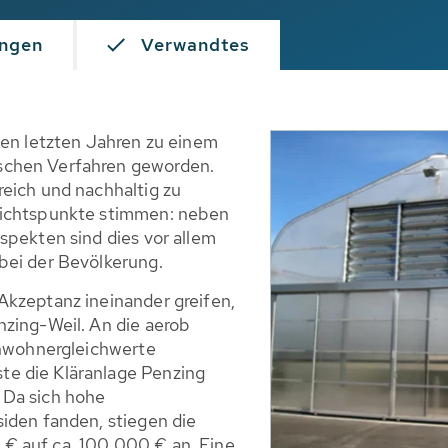
ngen
Verwandtes
den letzten Jahren zu einem
schen Verfahren geworden.
eich und nachhaltig zu
sichtspunkte stimmen: neben
spekten sind dies vor allem
bei der Bevölkerung.
Akzeptanz ineinander greifen,
nzing-Weil. An die aerob
inwohnergleichwerte
e die Kläranlage Penzing
 Da sich hohe
iden fanden, stiegen die
€ auf ca. 100.000 € an. Eine