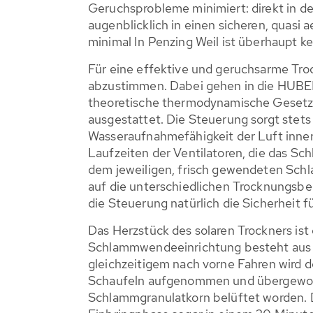
Geruchsprobleme minimiert: direkt in d
augenblicklich in einen sicheren, quas
minimal In Penzing Weil ist überhaupt
Für eine effektive und geruchsarme Troc
abzustimmen. Dabei gehen in die HUBE
theoretische thermodynamische Gesetzm
ausgestattet. Die Steuerung sorgt stets 
Wasseraufnahmefähigkeit der Luft inne
Laufzeiten der Ventilatoren, die das S
dem jeweiligen, frisch gewendeten Schl
auf die unterschiedlichen Trocknungsbe
die Steuerung natürlich die Sicherheit
Das Herzstück des solaren Trockners is
Schlammwendeeinrichtung besteht aus ei
gleichzeitigem nach vorne Fahren wird d
Schaufeln aufgenommen und übergeworfe
Schlammgranulatkorn belüftet worden. 