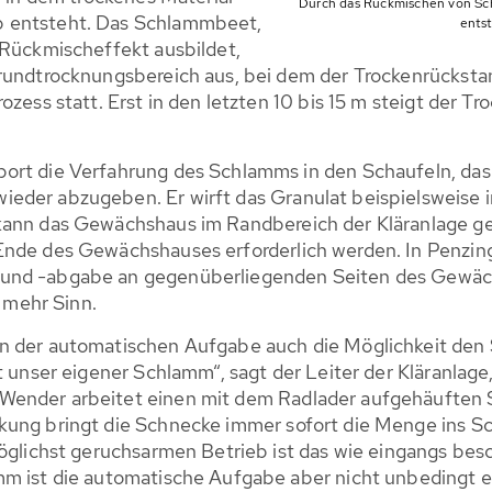
Durch das Rückmischen von Sc
b entsteht. Das Schlammbeet,
ents
 Rückmischeffekt ausbildet,
Grundtrocknungsbereich aus, bei dem der Trockenrücksta
ozess statt. Erst in den letzten 10 bis 15 m steigt der 
ort die Verfahrung des Schlamms in den Schaufeln, das
eder abzugeben. Er wirft das Granulat beispielsweise i
kann das Gewächshaus im Randbereich der Kläranlage ge
nde des Gewächshauses erforderlich werden. In Penzing 
und -abgabe an gegenüberliegenden Seiten des Gewächsh
mehr Sinn.
n der automatischen Aufgabe auch die Möglichkeit den 
ht unser eigener Schlamm“, sagt der Leiter der Kläranlag
Wender arbeitet einen mit dem Radlader aufgehäuften 
kung bringt die Schnecke immer sofort die Menge ins Sc
möglichst geruchsarmen Betrieb ist das wie eingangs besc
m ist die automatische Aufgabe aber nicht unbedingt er