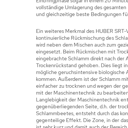
Einbringphase sogar in einem 20 Minut
vollständige Umlagerung des gesamten 
und gleichzeitige beste Bedingungen fü
Ein weiteres Merkmal des HUBER SRT-Ve
kontinuierliche Rückmischung des Schl
wird neben dem Mischen auch zum gezi
eingesetzt. Beim Rückmischen mit Trock
eingebrachte Schlamm direkt nach der 
Trockenrückstand gehoben. Dies liegt in
mögliche geruchsintensive biologische 
kommen. Außerdem ist der Schlamm mit
einfacher zu trocknen und wegen der ger
mit der Maschinentechnik zu bearbeiten
Langlebigkeit der Maschinentechnik en
gegenüberliegenden Seite, d.h. der tro
Schlammbeetes, entsteht durch das kon
gegenteilige Effekt. Die Zone, in der das
ist sehr kurz und damit auch der Bereich