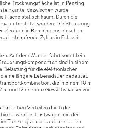
iche Trocknungsfläche ist in Penzing
dsteinkante, dazwischen wurde
ie Fläche statisch kaum. Durch die
imal unterstützt werden: Die Steuerung
ER-Zentrale in Berching aus einsehen.
ade ablaufende Zyklus in Echtzeit
rden. Auf dem Wender fährt somit kein
n Steuerungskomponenten sind in einem
e Belastung für die elektronischen
nd eine längere Lebensdauer bedeutet.
etransportkombination, die in einem 10 m
 7 m und 12 m breite Gewächshäuser zur
chaftlichen Vorteilen durch die
inzu: weniger Lastwagen, die den
 im Trockengranulat bedeutet einen