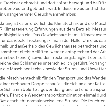
en Trockner gebracht und dort sofort bewegt und belüf
i aeroben Zustand gebracht wird. In diesem Zustand ist 
 kein unangenehmer Geruch wahrnehmbar.
knung ist es erforderlich die Klimatechnik und die Mas
R Klimasteuerung Erfahrungen aus dem Betrieb, Mess
äßigkeiten ein. Das Gewächshaus ist mit Klimasensore
für das ideale Trocknungsklima in der Halle. Um dies daue
rhalb und außerhalb des Gewächshauses betrachtet und
chlammbeet direkt belüften, werden entsprechend der A
ammbeetzonen) sowie der Trocknungsfähigkeit der Luft
reiche des Schlammes unterschiedlich geführt. Vorrang
 für die Maschinentechnik sowie der Sturm- und Unwette
t die Maschinentechnik für den Transport und das Wend
ner drehbaren Doppelschaufel, die sich an einer Kette d
er Schlamm belüftet, gewendet, granuliert und transport
n. Fährt die Wendetransportkombination einmal durch d
Das geschieht normalerweise jede Stunde. Die feuchten