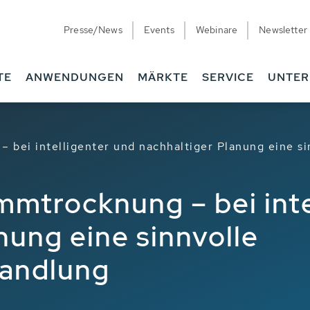
Presse/News
Events
Webinare
Newsletter
TE
ANWENDUNGEN
MÄRKTE
SERVICE
UNTE
– bei intelligenter und nachhaltiger Planung eine 
mmtrocknung – bei inte
nung eine sinnvolle
andlung