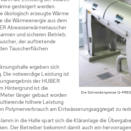
rme gesteigert werden.
ie ökologisch erzeugte Wärme
e die Wärmeenergie aus dem
UBER Abwasserwärmetauscher
sarmen und sicheren Betrieb.
uscher, der auftretende
den Tauscherflächen
cknungshalle ergeben sich
. Die notwendige Leistung ist
rungsergebnis der HUBER
Hintergrund ist die
Die Schneckenpresse Q-PRESS
 Meter länger gebaut worden
esultierende höhere Leistung
den Polymerverbrauch am Entwässerungsaggregat zu redu
mm in die Halle spart sich die Kläranlage die Übergabe
cken. Der Betreiber bekommt damit auch ein hervorrage