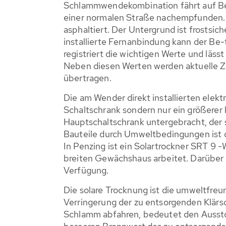
Schlammwendekombination fährt auf Beto
einer normalen Straße nachempfunden. 
asphaltiert. Der Untergrund ist frostsi
installierte Fernanbindung kann der Be
registriert die wichtigen Werte und läs
Neben diesen Werten werden aktuelle Z
übertragen.
Die am Wender direkt installierten elek
Schaltschrank sondern nur ein größere
Hauptschaltschrank untergebracht, der s
Bauteile durch Umweltbedingungen ist d
In Penzing ist ein Solartrockner SRT 9 
breiten Gewächshaus arbeitet. Darüber 
Verfügung.
Die solare Trocknung ist die umweltfreu
Verringerung der zu entsorgenden Klä
Schlamm abfahren, bedeutet den Aussto