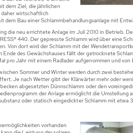
t dem Ziel, die jährlichen
daher wirtschaftlich
mit dem Bau einer Schlammbehandlungsanlage mit Entw
ing die neu errichtete Anlage im Juli 2010 in Betrieb.
ESS® 440. Der gepresste Schlamm wird über eine Sch
Boden. Von dort wird der Schlamm mit der Wendetranspo
 Am Ende des Gewächshauses fällt der getrocknete Schla
 Mal pro Jahr mit einem Radlader aufgenommen und von 
wischen Sommer und Winter werden durch zwei besteh
rt. Je nach Wetter gibt der Klärwärter mehr oder wen
ärbecken abgesetzten Dünnschlamm oder den voreinged
edienprogramm der Anlage ermöglicht die Umstellung a
ubstanz oder statisch eingedickter Schlamm mit etwa 3
ichermöglichkeiten vorhanden
 kann die Leistung der solaren